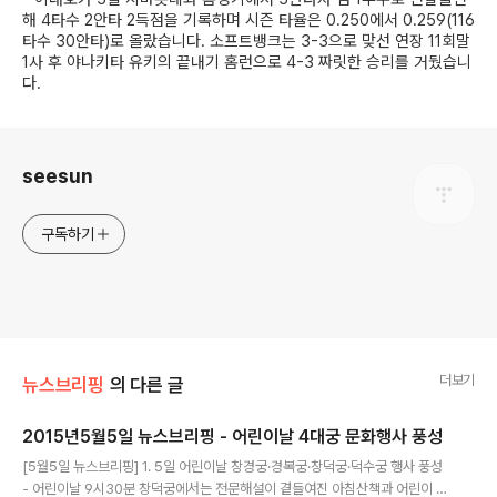
해 4타수 2안타 2득점을 기록하며 시즌 타율은 0.250에서 0.259(116
타수 30안타)로 올랐습니다. 소프트뱅크는 3-3으로 맞선 연장 11회말
1사 후 야나키타 유키의 끝내기 홈런으로 4-3 짜릿한 승리를 거뒀습니
다.
로그 정보
seesun
구독하기
더보기
뉴스브리핑
의 다른 글
2015년5월5일 뉴스브리핑 - 어린이날 4대궁 문화행사 풍성
글 내용
[5월5일 뉴스브리핑] 1. 5일 어린이날 창경궁·경복궁·창덕궁·덕수궁 행사 풍성
- 어린이날 9시30분 창덕궁에서는 전문해설이 곁들여진 아침산책과 어린이 연