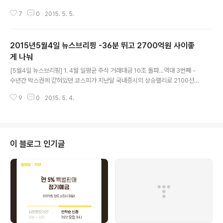
극이 펼쳐집니다. 창경궁에서는 10시 14시 '뽀로로와 함께 조선시대로'행사가,
7
0
2015. 5. 5.
13시부터 21시까지 덕수궁 일대의 '대한제국과 가비차' 행사에서 일반백성의
커피인 '양탕국'을 맛볼 수 있습니다. 일교차는 크지만 전국이 맑아 나들이하기
에 좋으니 겉옷과 자외선 차단제 챙기시길 바랍니다. 2. 1분기 카드승인금액 14
2015년5월4일 뉴스브리핑 -36분 뛰고 2700억원 사이좋
5조3천억…소액결제·체크카드 '고공행진' - 경기회복 둔화로 올 1분기 카드승
인금액 증가율은 감소했지만, 높은 소득공제율과 다양한 상품개발 등에 힘입어
게 나눠
글 내용
체크카드는 매분기 승인금액이 최고치를 경신했습니다. 소액결제도 편의점과
[5월4일 뉴스브리핑] 1. 4월 일평균 주식 거래대금 10조 돌파…역대 3번째 -
대중교통 부문 승..
수년간 박스권에 갇혀있던 코스피가 지난달 국내증시의 상승랠리로 2100선을
뚫고 오르며 일평균 거래대금은 10조 8728억원을 기록해 3년 8개월만에 10
9
0
2015. 5. 4.
조원을 넘어섰습니다. 기준금리가 1%대로 떨어지며 투자처를 찾지 못한 개인
투자자들과 외국인까지 속속 여의도로 복귀한 것으로 보입니다. 2. 식약처 덕에
돈 번 내츄럴엔도텍…소비자만 봉 - 내츄럴엔도텍의 백수오 성분검사에서 10
0% 백수오라고 했던 식약처는 소비자원의 상반된 검사 결과에 재검사를 통해
이엽우피소가 검출되었다고 밝혔습니다. 전년보다 7배(704억원)나 급증한 총
이 블로그 인기글
생산액과 10배 이상 급증한 시장 점유율에도 식약처는 손을 놓고 있었습니다.
국민의 먹거리 안전을..