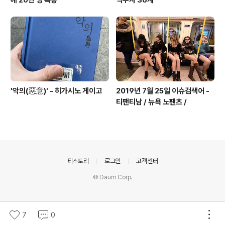
에 20만 명 폭증”
식투자 36계'
'악의(惡意)' - 히가시노 게이고
2019년 7월 25일 이슈검색어 -
티팬티남 / 뉴욕 노팬츠 /
의안내
티스토리
로그인
고객센터
© Daum Corp.
7
0