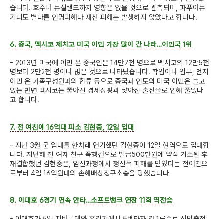
습니다. 호주나 뉴질랜드까지 영향은 없을 것으로 관측되며, 파푸아뉴
기니도 별다른 인명피해나 재산 피해는 발생하지 않았다고 합니다.
6. 중국, 멕시코 제치고 미국 이민 가장 많이 간 나라…이민국 1위
- 2013년 미국에 이민 온 중국인은 14만7천 명으로 멕시코의 12만5천
명보다 2만2천 명이나 많은 것으로 나타났습니다. 학업이나 업무, 먼저
이민 온 가족구성원과의 합류 등으로 중국과 인도의 미국 이민은 늘고
있는 반면 멕시코는 좋아진 경제상황과 낮아진 출산율로 인해 줄었다
고 합니다.
7. 전 여친에 16억대 피소 김현중, 12일 입대
- 지난 3월 군 입대를 한차례 연기했던 김현중이 12일 현역으로 입대합
니다. 지난해 전 여자 친구 폭행건으로 벌금500만원에 약식 기소된 후
재결합했던 김현중은, 임신과정에서 정신적 피해를 받았다는 전여친으
로부터 4일 16억원대의 손해배상청구소송을 당했습니다.
8. 이대호 6경기 연속 안타…소프트뱅크 연장 11회 역전승
- 이대호가 5일 지바롯데와 홈경기에서 5번타자 겸 1루수로 선발출전