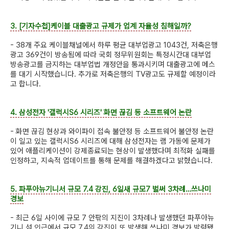
3. [기자수첩]케이블 대출광고 규제가 업계 자율성 침해일까?
- 38개 주요 케이블채널에서 하루 평균 대부업광고 1043건, 저축은행
광고 369건이 방송됨에 따라 국회 정무위원회는 특정시간대 대부업
방송광고를 금지하는 대부업법 개정안을 통과시키며 대출광고에 메스
를 대기 시작했습니다. 추가로 저축은행의 TV광고도 규제할 예정이라
고 합니다.
4. 삼성전자 '갤럭시S6 시리즈' 화면 끊김 등 소프트웨어 논란
- 화면 끊김 현상과 와이파이 접속 불안정 등 소프트웨어 불안정 논란
이 일고 있는 갤럭시S6 시리즈에 대해 삼성전자는 램 가동에 문제가
있어 애플리케이션이 강제종료되는 현상이 발생했다며 최적화 실패를
인정하고, 지속적 업데이트를 통해 문제를 해결하겠다고 밝혔습니다.
5. 파푸아뉴기니서 규모 7.4 강진, 6일새 규모7 벌써 3차례…쓰나미
경보
- 최근 6일 사이에 규모 7 안팎의 지진이 3차례나 발생했던 파푸아뉴
기니 섬 인근에서 규모 7.4의 강진이 또 발생해 쓰나미 경보가 발령됐