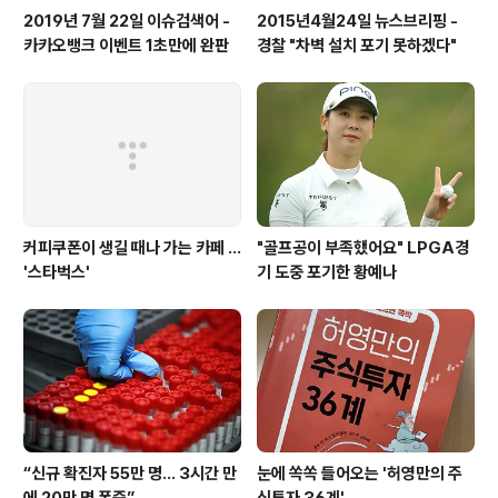
2019년 7월 22일 이슈검색어 -
2015년4월24일 뉴스브리핑 -
카카오뱅크 이벤트 1초만에 완판
경찰 "차벽 설치 포기 못하겠다"
커피쿠폰이 생길 때나 가는 카페 ...
"골프공이 부족했어요" LPGA경
'스타벅스'
기 도중 포기한 황예나
“신규 확진자 55만 명… 3시간 만
눈에 쏙쏙 들어오는 '허영만의 주