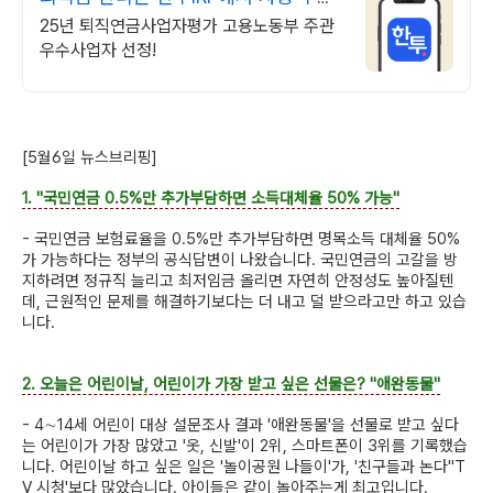
하는 적립식 ETF
25년 퇴직연금사업자평가 고용노동부 주관
우수사업자 선정!
[5월6일 뉴스브리핑]
1. "국민연금 0.5%만 추가부담하면 소득대체율 50% 가능"
- 국민연금 보험료율을 0.5%만 추가부담하면 명목소득 대체율 50%
가 가능하다는 정부의 공식답변이 나왔습니다. 국민연금의 고갈을 방
지하려면 정규직 늘리고 최저임금 올리면 자연히 안정성도 높아질텐
데, 근원적인 문제를 해결하기보다는 더 내고 덜 받으라고만 하고 있습
니다.
2. 오늘은 어린이날, 어린이가 가장 받고 싶은 선물은? "애완동물"
- 4∼14세 어린이 대상 설문조사 결과 '애완동물'을 선물로 받고 싶다
는 어린이가 가장 많았고 '옷, 신발'이 2위, 스마트폰이 3위를 기록했습
니다. 어린이날 하고 싶은 일은 '놀이공원 나들이'가, '친구들과 논다''T
V 시청'보다 많았습니다. 아이들은 같이 놀아주는게 최고입니다.