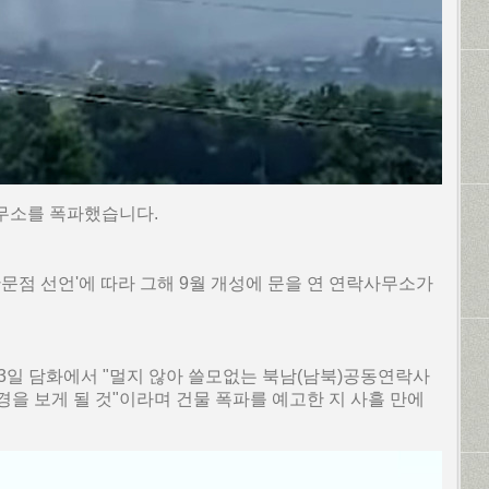
무소를 폭파했습니다.
'판문점 선언'에 따라 그해 9월 개성에 문을 연 연락사무소가
.
3일 담화에서 "멀지 않아 쓸모없는 북남(남북)공동연락사
을 보게 될 것"이라며 건물 폭파를 예고한 지 사흘 만에