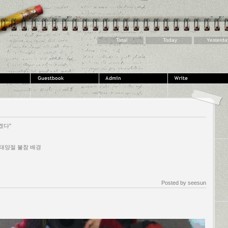
Total
Today
Yesterda
겠다"
 태양절 불참 배경
Posted by
seesun