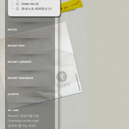
1man res
(0)
유네스코 세계유산
(7)
Nonie의 로망여행가방.
Greenday on the road.
공짜로 즐기는 세상!.