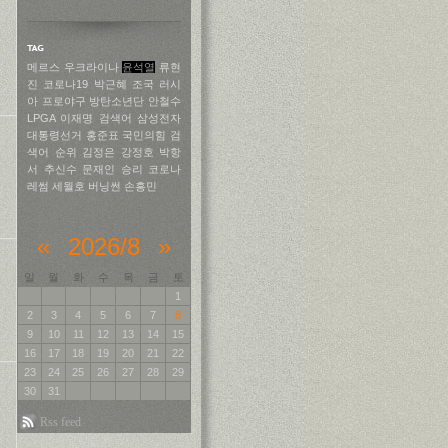
메르스
우크라이나
윤석열
류현
진
코로나19
박근혜
조국
러시
아
프로야구
방탄소년단
안철수
LPGA
이재명
검색어
삼성전자
대통령선거
홍준표
국민의힘
검
색어 순위
김정은
강정호
박항
서
추신수
문재인
승리
코로나
레썸
세월호
버닝썬
손흥민
«
2026/8
»
일
월
화
수
목
금
토
1
2
3
4
5
6
7
8
9
10
11
12
13
14
15
16
17
18
19
20
21
22
23
24
25
26
27
28
29
30
31
Rss feed