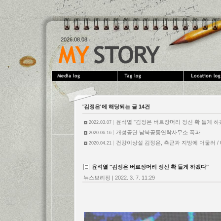
2026.08.08
'김정은'에 해당되는 글 14건
|
윤석열 "김정은 버르장머리 정신 확 들게 하
2022.03.07
|
개성공단 남북공동연락사무소 폭파
2020.06.16
|
건강이상설 김정은, 측근과 지방에 머물러 /
2020.04.21
윤석열 "김정은 버르장머리 정신 확 들게 하겠다"
뉴스브리핑
|
2022. 3. 7. 11:29