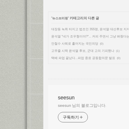
'
' 카테고리의 다른 글
뉴스브리핑
대장동 녹취 터지고 법조인 355명, 윤석열 대선후보 지
윤석열 "네가 조우형이야?"... 커피 주면서 그냥 봐줬다
안철수 사퇴로 흩어지는 국민의당
(0)
고무줄 시력 윤석열 후보, 군대 고의 기피했나
(1)
택배 파업 끝났다...파업 종료 공동합의문 발표
(0)
seesun
seesun 님의 블로그입니다.
구독하기