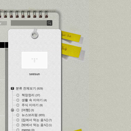
y
seesun
분류 전체보기
(929)
책장정리
(37)
생활 속 이야기
(4)
주식 이야기
(9)
[여행]
(3)
뉴스브리핑
(855)
[집에서 먹는 음식]
(7)
[밖에서 먹는 음식]
(1)
memo
(0)