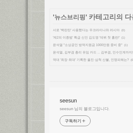
'
' 카테고리의 다
뉴스브리핑
서로 '백린탄' 사용했다는 우크라이나와 러시아
(0)
'제2의 이종범' 특급 신인 김도영 '데뷔 첫 홈런!'
(1)
윤석열 "소상공인 방역지원금 1000만원 중비 중"
(1)
윤석열, 김부겸 총리 유임 카드 ... 김부겸, 인수인계까지
역대 '최장·최대' 기록한 울진·삼척 산불, 인명피해는?
(0
seesun
seesun 님의 블로그입니다.
구독하기