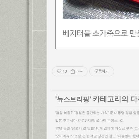
13
구독하기
'
' 카테고리의 다
뉴스브리핑
'검찰 복원?' "경찰은 중단없는 개혁" 문 대통령 경찰 임
일본 후쿠시마 앞 7.3 지진. 쓰나미 주의보
(0)
12년 동안 '닭고기 값 담합' 16개 업체에 과징금 부과
(0)
'오마이뉴스' 소송 건 윤석열 당선인 장모 "대통령이 됐