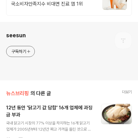
국소비자만족지수 비대면 진료 앱 1위
로그 정보
seesun
구독하기
더보기
뉴스브리핑
의 다른 글
12년 동안 '닭고기 값 담합' 16개 업체에 과징
금 부과
글 내용
국내 닭고기 시장의 77% 이상을 차지하는 16개 닭고기
업체가 2005년부터 12년간 짜고 가격을 올린 것으로 드
러났습니다. 공정거래위원회는 지난해 10월 삼계탕용 닭