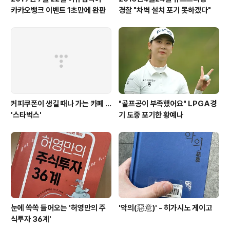
카카오뱅크 이벤트 1초만에 완판
경찰 "차벽 설치 포기 못하겠다"
커피쿠폰이 생길 때나 가는 카페 ...
"골프공이 부족했어요" LPGA경
'스타벅스'
기 도중 포기한 황예나
눈에 쏙쏙 들어오는 '허영만의 주
'악의(惡意)' - 히가시노 게이고
식투자 36계'