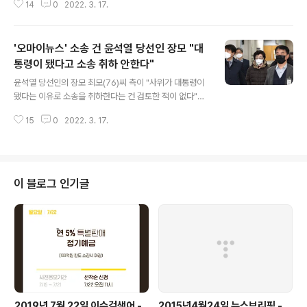
14
0
2022. 3. 17.
고기값 담합을 적발하면서 조사한 결과 치킨, 닭볶음탕에
사용되는 닭고기 가격 담합도 드러났습니다. 이들은 판매
가격을 함께 올리거나, 할인 대상을 줄이고, 값이 떨어지는
'오마이뉴스' 소송 건 윤석열 당선인 장모 "대
걸 막기 위해 시중 공급량도 줄였습니다. 생닭을 냉동해 비
축하거나 병아리를 없애기도 했습니다. 이렇게 서로 짜고
통령이 됐다고 소송 취하 안한다"
글 내용
가격을 올린 국내 닭고기 업체들에게 공정위는 16개 업체
윤석열 당선인의 장모 최모(76)씨 측이 "사위가 대통령이
에 대해 1758억 원의 과징금을 부과하고, 과거 법 위반 전
됐다는 이유로 소송을 취하한다는 건 검토한 적이 없다"고
력 등을 고려해 올품 등 5개 업체를 검찰에 고발하기로 했
말했습니다. 최씨는 지난해 4월 '윤석열 장모는 유독 부동
습니다. 이번 조치는 12년 장기간에 걸쳐 광범위한 수단을
15
0
2022. 3. 17.
산에 집착했다'는 제목의 기사를 보도한 오마이뉴스와 소
동원해서 온 국민이 애용하는 ..
속 기자를 상대로 3억원의 손해배상 청구 소송을 제기했습
니다. 해당 기사에는 최씨가 부실 채권으로 경매에 나온 건
물·토지를 사들여 되팔거나 동업자를 이익배분에서 배제하
는 등의 방식으로 재산을 불렸다는 내용이 담겨있습니다.
이 블로그 인기글
최씨 측은 16일 소송 첫 변론기일에서 "오마이뉴스는 최소
한의 언론 윤리를 다하지 않았고 그 과정에서 원고의 인격
권 등을 침해했다"고 주장했습니다. 이에 대해 피고 오마이
뉴스 측은 "기사 내용은 사실적 주장이 아니라 의견 표명에
대한 내용이므로 원고 청구를 기각해..
2019년 7월 22일 이슈검색어 -
2015년4월24일 뉴스브리핑 -