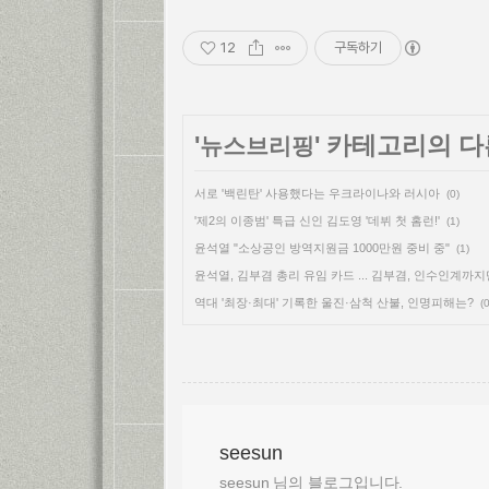
12
구독하기
'
' 카테고리의 다
뉴스브리핑
서로 '백린탄' 사용했다는 우크라이나와 러시아
(0)
'제2의 이종범' 특급 신인 김도영 '데뷔 첫 홈런!'
(1)
윤석열 "소상공인 방역지원금 1000만원 중비 중"
(1)
윤석열, 김부겸 총리 유임 카드 ... 김부겸, 인수인계까지
역대 '최장·최대' 기록한 울진·삼척 산불, 인명피해는?
(0
seesun
seesun 님의 블로그입니다.