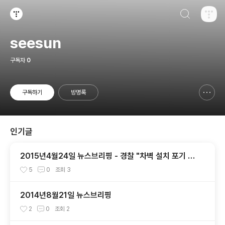
검색하기
티스토리
seesun
구독자
0
구독하기
방명록
신고하기 레이어
열기
인기글
2015년4월24일 뉴스브리핑 - 경찰 "차벽 설치 포기 못
하겠다"
5
0
조회
3
2014년8월21일 뉴스브리핑
2
0
조회
2