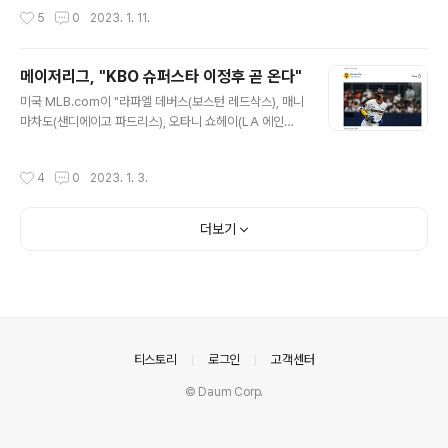
을 반영해 추산한 값입니다. 4년제 일반대 34만4296명
F컵에서도 총 6차례 정상에 오르며 최다 우승을 기록 중입
작성시간
5
0
2023. 1. 11.
등 총 51만884명인 2024학년도 대입 선발 인원은 고3
니다. 베트남은 2022 AFF 미쓰비시 일렉트릭컵 준결승
학..
에서 신태용 감독의 인도네시아를 꺾고 먼저 결승에 올랐
습니다. 남은 결승 티켓은 김판곤 감독의 말레이시아와 1차
메이저리그, "KBO 슈퍼스타 이정후 곧 온다"
전 0:1 패배 후 2차전에서 3:0으로 승리한 태국이 거머쥐
글 내용
미국 MLB.com이 "라파엘 데버스(보스턴 레드삭스), 매니
었습니다. 미쓰비시컵 4강에 한국인 감독 3명이 올라와 기
마차도(샌디에이고 파드리스), 오타니 쇼헤이(LA 에인절
대되었던 한국인 사령탑 간의 결승 대결은 무산됐지만, 직
스)가 모두 시장에 나올 수 있을 뿐만 아니라 KBO의 슈퍼
전 대회에서 태국에 우승을 넘겨줬던 박항서 감독의 설욕
스타 이정후도 합류를 앞두고 있다"라고 전하며, 이정후의
전을 기대해 봅니다. 박항서 감독은 2017년부터 베트남을
작성시간
4
0
2023. 1. 3.
메이저리그 입성에 대한 기대감을 높였습니다. MLB.com
맡아 5년 동안 동남아시아 최강으로 이끌며 이미 2018년
은 "KBO 최고의 타자 이정후는 지난 시즌 627번의 타석
이 대회에서 우승한 바 있지만..
에서 66개의 볼넷을 얻었고 삼진은 32번밖에 당하지 않았
더보기
다. 3000타석에 들어선 타자 중 가장 높은 타율을 보유하
고 있으며 힘, 컨택 능력, 선구안은 빅리그 투수들의 빠른
공에 적응하는 데 도움이 될 수 있다"고 밝혔습니다. 키움
히어로즈 측은 성명을 통해 "내부 논의 끝에 메이저리그에
서 뛰고자 하는 선수의 의사를 존중하기로 합의했다"고 밝
히며, "구단차원..
의안내
티스토리
로그인
고객센터
© Daum Corp.