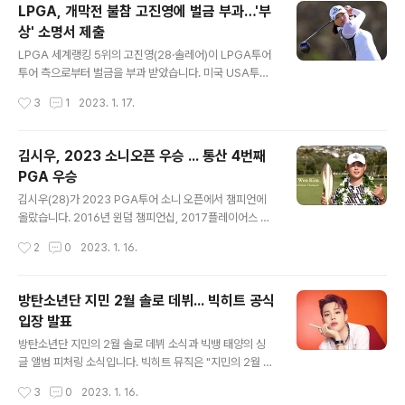
축구 역사상 가장 성공적인 감독이라며 "5년이 넘는 시간
LPGA, 개막전 불참 고진영에 벌금 부과…'부
동안 박 감독은 한국과 베트남 양국의 문화 연결 대사가 됐
상' 소명서 제출
다"고 평가했습니다. 이어 "박 감독의 헌신적이고 세심한
글 내용
작업은 존경받고 있다"며 "박 감독이 언젠가 돌아올 가능성
LPGA 세계랭킹 5위의 고진영(28·솔레어)이 LPGA투어
이 있기에 미래에 대해 말하지는 않겠다. 고맙습니다. 안녕
투어 측으로부터 벌금을 부과 받았습니다. 미국 USA투데
히 가세요!"라고 전했습니다. 박 감독은 베트남 감독 부임
이는 17일(한국시간) "고진영과 이민지(호주)가 CME 포
작성시간
3
1
2023. 1. 17.
당시 "베트남의 FIFA(국제축구연맹) 랭킹 100위 진입이
인트 상위 80위 선수들이 미국 본토에서 열리는 각 대회에
목표"라고 선언..
최소 4년에 한 번은 출전해야 하는 LPGA의 규정을 지키
지 않아 2만5000달러(약 3100만원) 벌금을 내게 됐
김시우, 2023 소니오픈 우승 ... 통산 4번째
다"고 보도했습니다. '4년에 한 번 의무 출전' 조항은 대회
PGA 우승
후원사를 보호하기 위한 규정입니다. 고진영은 당초 이번
글 내용
대회에 출전 신청을 했지만 손목 부상이 제대로 회복되지
김시우(28)가 2023 PGA투어 소니 오픈에서 챔피언에
않아 최종 엔트리 마감을 앞두고 출전을 철회했습니다. 지
올랐습니다. 2016년 윈덤 챔피언십, 2017플레이어스 챔
난 3년 간 동계훈련 스케줄과 겹쳐 이 대회에 나가지 않았
피언십, 2021아메리칸 익스프레스에 이은 개인 통산 4번
작성시간
2
0
2023. 1. 16.
던 고진영은 올해는 출전을 고려했으나 결과적으로 4년째
째 PGA우승입니다. 16일 미국 하와이 와이알레이 컨트리
TOC에 나서지 않은 ..
클럽에서 열린 소니 오픈 최종라운드에서 김시우는 헤이든
버클리에게 3타차 뒤진 채 출발했지만 마지막 라운드에서
방탄소년단 지민 2월 솔로 데뷔... 빅히트 공식
6언더파 64타를 치며, 전체 18언더파 262타를 기록, 17
입장 발표
언더파의 버클리를 1타차로 제압하고 역전 우승에 성공했
글 내용
습니다. 김시우의 소니오픈 성적은 2016년 4위 지난해 공
방탄소년단 지민의 2월 솔로 데뷔 소식과 빅뱅 태양의 싱
동 55위 이후 최고 성적이며, 2008년 최경주 이후 한국
글 앨범 피처링 소식입니다. 빅히트 뮤직은 "지민의 2월 솔
선수로서 첫 소니 오픈 우승자입니다. 한국 선수로서 PGA
로 데뷔 일정은 확정 후 공개할 것"이라고 공식입장을 밝혔
작성시간
3
0
2023. 1. 16.
통산 24번째 우승자가 된 김시우는 페덱스컵 포인트 500
습니다. 지민의 솔로 데뷔는 방탄소년단 멤버의 4번째입니