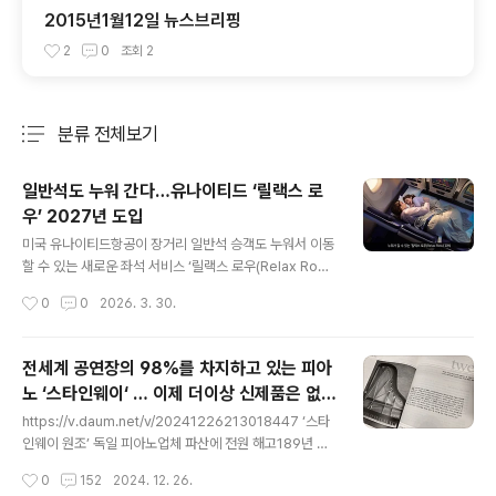
2015년1월12일 뉴스브리핑
2
0
조회
2
분류 전체보기
주요 글 목록
일반석도 누워 간다…유나이티드 ‘릴랙스 로
우’ 2027년 도입
글 내용
미국 유나이티드항공이 장거리 일반석 승객도 누워서 이동
할 수 있는 새로운 좌석 서비스 ‘릴랙스 로우(Relax Ro
w)’를 도입할 예정이라고 밝혔습니다. 이 서비스는 이코노
작성시간
0
0
2026. 3. 30.
미 좌석 3개를 연결해 소파형 침대처럼 활용할 수 있도록
설계된 것이 특징입니다.릴랙스 로우는 다리 받침대를 최
대 90도까지 올려 좌석을 평평하게 만들 수 있으며, 승객
전세계 공연장의 98%를 차지하고 있는 피아
은 기내에서 편안하게 휴식이나 수면을 취할 수 있습니다.
노 ‘스타인웨이‘ … 이제 더이상 신제품은 없
이용객에게는 매트리스 패드와 담요, 베개 등 침구류가 제
글 내용
다.
공되며, 가족 단위 승객을 위한 어린이용 키트도 포함될 예
https://v.daum.net/v/20241226213018447 ‘스타
정입니다.해당 서비스는 2027년 첫선을 보인 뒤 2030년
인웨이 원조’ 독일 피아노업체 파산에 전원 해고189년 전
까지 보잉 787과 777 등 장거리용 항공기 약 200대에
통의 독일 피아노 제작업체 그로트리안 슈타인베크가 파산
작성시간
0
152
2024. 12. 26.
순차적으로 적용됩니다. 좌석은 이코노미와 프리미엄 이코
해 직원 31명이 모두 해고됐다고 독일 NDR방송이 보도했