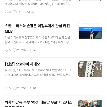
대책을 세우는 중'이라는 건데, 며칠씩 저 문구가 붙어 있었
열어봅니다. 탑승권을 넣어본 적도 없고, 카드를 등록한 적
던 경우가 많다. 고장 부분이 달라서 대책이 오래 걸릴 수도
도 없는 깨끗한 앱입니다. 지갑에 카드를 추가하기 위해 우
작성시간
3
15
2023. 3. 21.
있다. 하지만 지금까지 보아온 광경은 수리하는 동안에도
측 상단의 '+'를 눌러 봅니다. 지갑에 추가할 수 있는 카드
매번 고장조치..
를 살펴 볼까요. 현재는 현대카드의 비자, 마스터카드, 국내
전용 신용카드 및 체크카드만 가능합니다. 사용가틍한 카
스캇 보라스와 손잡은 이정후에게 관심 커진
드의 체크 카드 또는 신용 카드를 눌러봅니다. 현대카드 앱
MLB
을 받으라고 하는군요. 현대카드 앱이 있으니 열기를 누릅
글 내용
니다. 최신버전으로 업데이트하라고 해서 후다닥 업데이트
키움 히어로즈 이정후(25)가 미국 현지로부터 큰 관심을
했습니다. 앱을 업데이트하고, 약관에 동의를 합니다. 동의
받고 있습니다. 미국 매체 스포츠키다는 "이정후가 이정후
서는 어느 곳이나 마찬가지지만 그래도 한번 훑어보듯이
가 메이저리그로의 도약을 앞두고 메이저리그 초대형 계약
작성시간
5
2
2023. 1. 26.
읽어보고 동의합니다. 애플페이에 등록할 수 있는 제 카드
을 수차례 이끌어낸 '악마의 에이전트'로 불리는 스캇 보라
리스트가 나옵니다. 사용할 카드..
스와 손을 잡았다"고 보도했습니다. 보라스는 메이저리그
의 수많은 에이전트들 가운데 가장 이름이 자주 언급되는
[진상] 요코야마 히데오
인물로 '코리안 특급' 박찬호와 '코리안 몬스터' 류현진, 추
글 내용
빛의현관, 64… 호흡마저 조절하며 읽게 만들었던 요코야
신수와도 연이 깊습니다. 이정후는 2022시즌 142경기,
마 히데오의 소설들이다. 그런 작가의 소설인 만큼 도서관
타율 0.349(553타수 193안타), 23홈런 113타점, 출루
에 꽂힌 그의 이름을 보고 고민없이 집어 들었다. 소설에 수
율 0.421 장타율 0.575 OPS 0.996로 타격 5관왕(타율
록된 5개의 단편은 어느 하나 가벼운 게 없었다. 깊게 관찰
·안타·타점·출루율·장타율)에 오르며 정규 시즌 MVP와 골
작성시간
5
2
2023. 1. 20.
하고 생각하고 정제된 단어와 흐름으로 깔끔하게 전개시키
든글러브(외야수 부문)까지 차지했습니다. 스포츠키다는 2
는 그의 소설은 항상 감탄을 불러일으킨다. 진상(眞相) : 일
024년 한..
이나 사물의 참된 내용이나 형편. 내가 살아가면서 알고 있
박항서 감독 부부 '평생 베트남 무료' 비즈니스
는 게 과연 제대로 된 진상이었을까… • 타인의 집 … 힘든