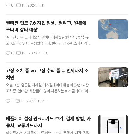
맞아요" "결제 다시 도와드리겠습니다. 쿠폰과 앱 다시 보여주시겠어요?" 나는 카운
은 제품과 퀄리티로 맞이할 준비가 되어있다. 새로운 네임
작성시간
0
11
2024. 1. 11.
터로 가서 "뭐가 잘못되었나요?" 라고 물었고, 직원은 담담하게 "아메리카노로 잘못
태그도 제법 인기를 끌고 있어, 올해 KPGA나 KLPGA 준
입력했어요" 라고 답한다. 미안하다, 죄송하다, 그런 멘트는 전혀 들리지 않았다. 다
비를 하는 분들께 소개를 해볼까 한다..
시 쿠폰을 찍고, 앱을 켜는데 시스템오류라며 앱이 작동하지 않는다. 2~3번을 해도
필리핀 진도 7.6 지진 발생...필리핀, 일본에
마찬가지였다. 스타벅스앱이 켜지지 않는 화면을 직원에게 보여줬더니 자신의 핸드
쓰나미 강타 예상
폰을 만지작거리더니 '제거는 되는데요?'라고 답하고 ..
글 내용
필리핀 남부 민다나오섬 앞바다에서 2일(현지시간) 밤 규
모 7.6의 강진이 발생했습니다. 필리핀 당국은 쓰나미 경보
를 발령했습니다. 미국 지질조사국은 현지시간 오후 10시
작성시간
0
13
2023. 12. 3.
37분에 지진이 발생했으며, 진원의 깊이는 32㎞로 파악
했습니다. 미국 태평양쓰나미경보센터(PTWC)는 필리핀
남부와 인도네시아, 팔라우, 말레이시아 일부 지역에 쓰나
고장 조치 중 vs 고장 수리 중 ... 언제까지 조
미가 몰아칠 것으로 예상했으며, 지진학자들은 쓰나미가 3
치만
일 새벽 필리핀과 일본을 강타할 것으로 예상된다고 말했
글 내용
습니다. 필리핀화산지진연구소는 쓰나미가 필리핀을 강타
오늘 아침 출근길 지하철 에스컬레이터에 붙어 있던 '고장
할 수 있으며 수 시간 동안 계속될 수 있다고 전했습니다.
조치중' 안내판. 사람들이 많이 사용하는 에스컬레이터이
바콜콜 소장은 지진 규모에 따라 1m 높이의 쓰나미가 덮칠
니 고장이 나는 건 어쩔 수 없는 일이다. 고장이 날 수도 있
작성시간
1
11
2023. 11. 21.
수도 있지만 파도는 해안과 만, 해협을 포함해 더 높을 수
고, 고장나면 고치기 전까지는 불편하더라도 걷는 게 맞다.
있다고 말했습니다. 유럽지중해지진센터(..
저 문구가 마음에 들지 않는 이유는 '고장수리중'이 아니고,
'고장조치중'이기 때문이다. ■ 고장[故障] : 기계나 기구
애플페이 설정 완료...카드 추가, 결제 방법, 사
따위가 제대로 작동하지 못하게 된 상태 ■ 조치[措置] :
용처, 교통카드까지
어떤 문제나 사태를 처리하기 위해 필요한 대책을 세움 문
글 내용
구 뜻 그대로 '기계가 제대로 작동하지 못하게 되어 필요한
아이폰에서 먼저 쌓이도록 한번도 쓰지 못했던 '지갑'앱을