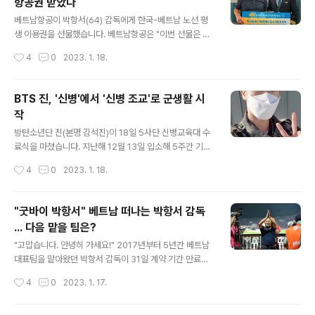
항공권 받았다
나에게 누군가 호의를 베풀고 죽었다. 그것도 집을 물려주
글 내용
는 어마어마한 호의를… • 18번 홀 … ‘그건 사고였어. 아무
베트남항공이 박항서(64) 감독에게 한국-베트남 노선 평
도 보지 못했어. 하지만 그 증거가 드러날지도 몰라. 어떻게
생 이용권을 선물했습니다. 베트남항공은 "이번 선물은 축
든 막아야해.’ • 진상 … 10년 전 살해당한 아들의 진범이
구대표팀을 이끈 박 감독이 보여준 헌신, 영광, 승리에 대한
작성시간
4
0
2023. 1. 18.
잡혔다. 그..
감사의 표시"라고 전했습니다. 박 감독과 베트남 선수단은
이날 하노이 노이바이 국제공항을 통해 귀국했고, 공항에
서 박 감독은 선수, 스태프와 일일이 악수하며 마지막 인사
BTS 진, '신병'에서 '신병 조교'로 군생활 시
를 나눴습니다. 베트남 국영방송 VTC는 "베트남축구협회
작
가 박 감독에게 감사를 전하는 행사를 열 계획이지만 구체
글 내용
적인 일정은 발표되지 않았다"고 전했습니다. 박 감독은
방탄소년단 진(본명 김석진)이 18일 5사단 신병교육대 수
"어떤 곳에서 어떤 일을 할지 고민해보겠다. 분명한 건 축
료식을 마쳤습니다. 지난해 12월 13일 입소해 5주간 기초
구와 관련된 일을 할 것"이라고 말했다. 그러면서 "베트남
군사훈련을 받은 진은 19일부터 육군 5사단 신병교육대대
작성시간
4
0
2023. 1. 18.
에서 유소년 축구와 관련된 제안들이 오고 있어 고민 중"이
조교로서 본격적인 군 생활을 시작할 예정입니다. 이로써
라고 덧붙였습니다. 많은 팬들이 베..
진은 배우 현빈, 천정명, 임시완, 유승호 등 조교로 복무한
스타들의 뒤를 이어 조교로서 현역 복무를 이어가게 됐습
"굿바이 박항서" 베트남 떠나는 박항서 감독
니다. 18일 진은 방탄소년단 공식 커뮤니티 플랫폼 위버스
... 다음 맡을 팀은?
를 통해 "재밌게 잘 생활하고 있습니다. 아미들도 항상 행
글 내용
복하시고 잘 지내세요. 군대 허가 받고 사진 한장 올려봅니
"고맙습니다. 안녕히 가세요!" 2017년부터 5년간 베트남
다"라며 세 장의 사진을 공개했습니다. 신병교육 기간 중
대표팀을 맡아왔던 박항서 감독이 31일 계약 기간 만료로
화생방 훈련, 20km 행군 등을 하며 장병들과 함께 찍은 사
베트남 대표팀을 떠납니다. 이에 베트남 매체 '라오동'은 지
작성시간
4
0
2023. 1. 17.
진이 더 캠프 육군 5사단 신병교육대대 공식 카페를 통해
난 5년간 베트남 축구대표팀을 이끌어 온 박항서 감독에게
공개돼 화제를 모았습니..
감사와 작별 인사를 전했습니다. 매체는 박 감독이 베트남