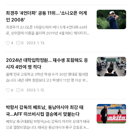
점을 획득해 페덱..
다. 방탄소년단은 지난해 6월 10일 앤솔로지 앨범 'Proo
f'(프루프) 발매를 기점으로 단체 활동 휴식기에 접어든 후,
최경주 '4언더파' 공동 11위…‘소니오픈 어게
제이홉, 진, RM까지 3명의 멤버가 솔로 프로젝트를 발표
인 2008’
했습니다. 지난해 7월 15일 제이홉의 정규1집 'Jack In T
글 내용
he Box'(잭 인 더 박스), 10월 28일 진의 싱글 'The Ast
최경주가 소니오픈 1라운드에서 버디 5개 4언더파 66타
ronaut'(디 애스트로넛), 12월 2일 RM의 정규 1집 앨범 'I
로, 상위권에 이름을 올리며 2019년 4월 RBC 헤리티지
ndigo'(인디고)까지 솔로 프로젝트를 이어가고 있습니다.
공동 10위 이후 4년 만에 PGA투어 대회 톱10 입상을 바
작성시간
4
0
2023. 1. 13.
지민은 솔로 신곡 발매에 앞서 그..
라보게 됐습니다. 최경주는 13일(한국시각) 하와이 와이알
레이컨트리클럽에서 펼쳐진 PGA투어에서 공동 11위에
오르며, 2008년 대회 우승자로서 녹슬지 않은 실력을 과
2024년 대학입학정원... 재수생 포함해도 응
시했습니다. 최경주는 "이번 대회는 주최측 특별 초청이다.
시자 4만여 명 적다
2008년 챔피언에 올랐을 때 생각에 즐겁게 라운드를 했
글 내용
다. 몇 번의 실수는 있었지만 퍼트로 잘 커버한 것 같다"고
올해 전국 고등학교 3학년 학생 수가 30만 명대로 떨어졌
덧붙였습니다. 최경주는 "10년 전만 해도 한국 선수가 거
습니다. 내년 대학 정원보다 고3 학생이 11만 명 이상 부족
의 없었는데, 지금은 많은 후배들이 왔다. 올해도 많은 선수
할 것으로 전망되면서 지방대와 전문대를 중심으로 역대급
작성시간
6
0
2023. 1. 12.
들이 세계 50위권으로 들어가지 않을까 싶다. 젊은 선수들
미달 사태가 벌어질 것이라는 우려가 나오고 있습니다. 교
응원하면서 나 역..
육부의 ‘2023∼2029년 초중고 학생 수 추계’에 따르면
올해 고3 학생은 39만8271명으로 지난해 43만1118명
박항서 감독의 베트남, 동남아시아 최강 태
보다 7.6%(3만2847명) 감소해, 1994년 대학수학능력
국...AFF 미쓰비시컵 결승에서 맞붙는다
시험 도입 이후 역대 최저치를 기록했습니다. 2019년 50
글 내용
만1616명에서 4년 만에 약 21% 급감한 고3 학생 수 추계
베트남 축구대표팀 박항서(64) 감독의 마지막 상대가 태국
는 해당 학년의 인구에 상급 학교 진학률, 학년별 진급률 등
으로 결정되었습니다. 태국은 동남아시아 축구 강호로 AF