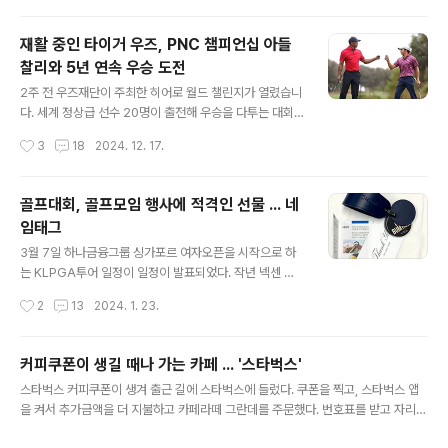
노미 사이 구간에 별도로 마련..
습니다. 파산 관리인은 법적인 이유로 직원들을 해고했으
며 밀린 임금도v.daum.net최고의 품질로 최상의 자리에
재활 중인 타이거 우즈, PNC 챔피언십 아들
올라있던 스타인웨이가 파산했다. 최고를 지향했지만 홍콩
찰리와 5년 연속 우승 도전
파슨스그룹이 인수에 인수된지 10년도 되지 않아 문을 닫
글 내용
게 되었다. 스타인웨이에 들어가는 12,000개의 부품 대부
2주 전 우즈재단이 주최한 히어로 월드 챌린지가 열렸습니
분은 손으로 만든다. 100여개의 기술 특허를 가진 제품으
다. 세계 정상급 선수 20명이 출전해 우승을 다투는 대회
로, 하나를 만드는데 9개월이 걸리는 명품. 현재 국내 공연
였지만 타이거 우즈는 출전하지 못했습니다. 지난 9월 허
작성시간
3
18
2024. 12. 17.
장 피아노의 99%, 전 세계 공연장 피아노의 98%가 스타
리 수술 후 경기력이 회복되지 않았기 때문입니다. 몸 상태
인웨이 앤..
가 정상 컨디션이 아닌 우즈가 21~22일 미국 리츠칼턴 골
프클럽에서 열리는 PGA 투어 챔피언스의 이벤트 대회 P
골프대회, 골프모임 행사에 적격인 선물 ... 네
NC 챔피언십에는 참석합니다. 아들의 성장을 지켜보고 추
임태그
억을 쌓을 수 있는 대회이기에 5년 연속 출전 중입니다.
글 내용
이 대회는 메이저 우승 경력자가 부모, 자녀 등과 2인1조
3월 7일 하나금융그룹 싱가포르 여자오픈을 시작으로 하
로 팀을 이뤄 36홀 스트로크 합산으로 순위를 가리는 단순
는 KLPGA투어 일정이 일정이 발표되었다. ​작년 넥센 세
한 이벤트 대회였지만 2020년부터 우즈 부자가 출전하면
인트나인 마스터즈 2023에는 레썸의 네임태그가 대회를
작성시간
2
13
2024. 1. 23.
서 메이저 못지않은 인기를 누리고 있습니다. 우즈는 5개
알리는 태그로 선보였었다. 선수 개인의 이름을 각인해주
월 동안 필드에 나서지 않았지만 P..
지는 않았지만 대회 이름을 각인해 대회를 알리는 역할을
했다. 아래 사진이 넥센세인트나인 마스터즈 2023에 나갔
커피쿠폰이 생길 때나 가는 카페 ... '스타벅스'
던 네임태그다. 바퀴형 보스턴백의 손잡이에 맞게 네임태
글 내용
스타벅스 커피쿠폰이 생겨 출근 길에 스타벅스에 들렀다. 쿠폰을 찍고, 스타벅스 앱
그의 모양을 조금 변형해서 제작했다. 2024년 KLPGA
을 켜서 추가금액을 더 지불하고 카페라떼 그란데를 주문했다. 번호표를 받고 자리에
일정을 보면 30개의 정규투어를 포함 총 73개의 대회가
앉으려는데, 주문을 받은 직원이 나를 부른다. "카페라떼 그란데 주문하셨죠?" "네.
펼쳐진다. 어느 대회 행사든지 연락이 온다면 언제든지 좋