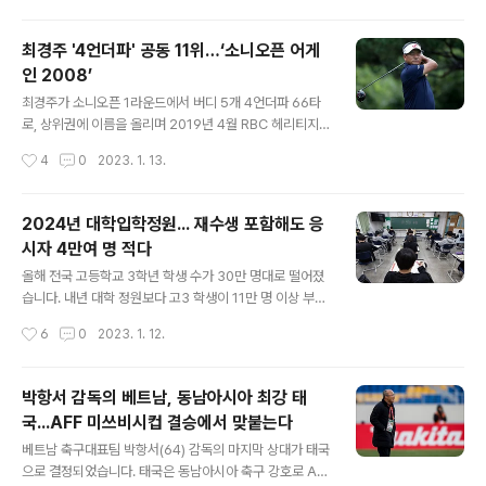
점을 획득해 페덱..
다. 방탄소년단은 지난해 6월 10일 앤솔로지 앨범 'Proo
f'(프루프) 발매를 기점으로 단체 활동 휴식기에 접어든 후,
최경주 '4언더파' 공동 11위…‘소니오픈 어게
제이홉, 진, RM까지 3명의 멤버가 솔로 프로젝트를 발표
인 2008’
했습니다. 지난해 7월 15일 제이홉의 정규1집 'Jack In T
글 내용
he Box'(잭 인 더 박스), 10월 28일 진의 싱글 'The Ast
최경주가 소니오픈 1라운드에서 버디 5개 4언더파 66타
ronaut'(디 애스트로넛), 12월 2일 RM의 정규 1집 앨범 'I
로, 상위권에 이름을 올리며 2019년 4월 RBC 헤리티지
ndigo'(인디고)까지 솔로 프로젝트를 이어가고 있습니다.
공동 10위 이후 4년 만에 PGA투어 대회 톱10 입상을 바
작성시간
4
0
2023. 1. 13.
지민은 솔로 신곡 발매에 앞서 그..
라보게 됐습니다. 최경주는 13일(한국시각) 하와이 와이알
레이컨트리클럽에서 펼쳐진 PGA투어에서 공동 11위에
오르며, 2008년 대회 우승자로서 녹슬지 않은 실력을 과
2024년 대학입학정원... 재수생 포함해도 응
시했습니다. 최경주는 "이번 대회는 주최측 특별 초청이다.
시자 4만여 명 적다
2008년 챔피언에 올랐을 때 생각에 즐겁게 라운드를 했
글 내용
다. 몇 번의 실수는 있었지만 퍼트로 잘 커버한 것 같다"고
올해 전국 고등학교 3학년 학생 수가 30만 명대로 떨어졌
덧붙였습니다. 최경주는 "10년 전만 해도 한국 선수가 거
습니다. 내년 대학 정원보다 고3 학생이 11만 명 이상 부족
의 없었는데, 지금은 많은 후배들이 왔다. 올해도 많은 선수
할 것으로 전망되면서 지방대와 전문대를 중심으로 역대급
작성시간
6
0
2023. 1. 12.
들이 세계 50위권으로 들어가지 않을까 싶다. 젊은 선수들
미달 사태가 벌어질 것이라는 우려가 나오고 있습니다. 교
응원하면서 나 역..
육부의 ‘2023∼2029년 초중고 학생 수 추계’에 따르면
올해 고3 학생은 39만8271명으로 지난해 43만1118명
박항서 감독의 베트남, 동남아시아 최강 태
보다 7.6%(3만2847명) 감소해, 1994년 대학수학능력
국...AFF 미쓰비시컵 결승에서 맞붙는다
시험 도입 이후 역대 최저치를 기록했습니다. 2019년 50
글 내용
만1616명에서 4년 만에 약 21% 급감한 고3 학생 수 추계
베트남 축구대표팀 박항서(64) 감독의 마지막 상대가 태국
는 해당 학년의 인구에 상급 학교 진학률, 학년별 진급률 등
으로 결정되었습니다. 태국은 동남아시아 축구 강호로 AF