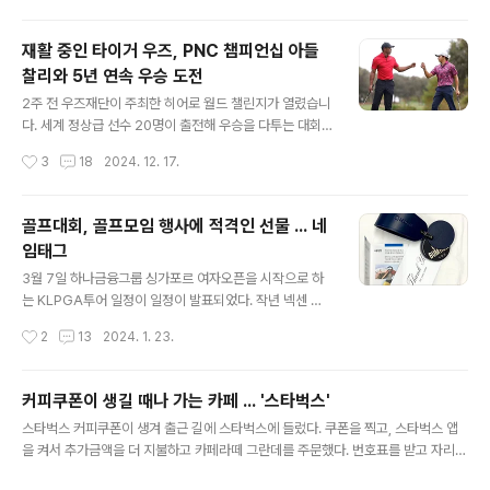
노미 사이 구간에 별도로 마련..
습니다. 파산 관리인은 법적인 이유로 직원들을 해고했으
며 밀린 임금도v.daum.net최고의 품질로 최상의 자리에
재활 중인 타이거 우즈, PNC 챔피언십 아들
올라있던 스타인웨이가 파산했다. 최고를 지향했지만 홍콩
찰리와 5년 연속 우승 도전
파슨스그룹이 인수에 인수된지 10년도 되지 않아 문을 닫
글 내용
게 되었다. 스타인웨이에 들어가는 12,000개의 부품 대부
2주 전 우즈재단이 주최한 히어로 월드 챌린지가 열렸습니
분은 손으로 만든다. 100여개의 기술 특허를 가진 제품으
다. 세계 정상급 선수 20명이 출전해 우승을 다투는 대회
로, 하나를 만드는데 9개월이 걸리는 명품. 현재 국내 공연
였지만 타이거 우즈는 출전하지 못했습니다. 지난 9월 허
작성시간
3
18
2024. 12. 17.
장 피아노의 99%, 전 세계 공연장 피아노의 98%가 스타
리 수술 후 경기력이 회복되지 않았기 때문입니다. 몸 상태
인웨이 앤..
가 정상 컨디션이 아닌 우즈가 21~22일 미국 리츠칼턴 골
프클럽에서 열리는 PGA 투어 챔피언스의 이벤트 대회 P
골프대회, 골프모임 행사에 적격인 선물 ... 네
NC 챔피언십에는 참석합니다. 아들의 성장을 지켜보고 추
임태그
억을 쌓을 수 있는 대회이기에 5년 연속 출전 중입니다.
글 내용
이 대회는 메이저 우승 경력자가 부모, 자녀 등과 2인1조
3월 7일 하나금융그룹 싱가포르 여자오픈을 시작으로 하
로 팀을 이뤄 36홀 스트로크 합산으로 순위를 가리는 단순
는 KLPGA투어 일정이 일정이 발표되었다. ​작년 넥센 세
한 이벤트 대회였지만 2020년부터 우즈 부자가 출전하면
인트나인 마스터즈 2023에는 레썸의 네임태그가 대회를
작성시간
2
13
2024. 1. 23.
서 메이저 못지않은 인기를 누리고 있습니다. 우즈는 5개
알리는 태그로 선보였었다. 선수 개인의 이름을 각인해주
월 동안 필드에 나서지 않았지만 P..
지는 않았지만 대회 이름을 각인해 대회를 알리는 역할을
했다. 아래 사진이 넥센세인트나인 마스터즈 2023에 나갔
커피쿠폰이 생길 때나 가는 카페 ... '스타벅스'
던 네임태그다. 바퀴형 보스턴백의 손잡이에 맞게 네임태
글 내용
스타벅스 커피쿠폰이 생겨 출근 길에 스타벅스에 들렀다. 쿠폰을 찍고, 스타벅스 앱
그의 모양을 조금 변형해서 제작했다. 2024년 KLPGA
을 켜서 추가금액을 더 지불하고 카페라떼 그란데를 주문했다. 번호표를 받고 자리에
일정을 보면 30개의 정규투어를 포함 총 73개의 대회가
앉으려는데, 주문을 받은 직원이 나를 부른다. "카페라떼 그란데 주문하셨죠?" "네.
펼쳐진다. 어느 대회 행사든지 연락이 온다면 언제든지 좋