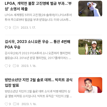
축구 역사상 가장 성공적인 감독이라며 "5년이 넘는 시간
LPGA, 개막전 불참 고진영에 벌금 부과…'부
동안 박 감독은 한국과 베트남 양국의 문화 연결 대사가 됐
상' 소명서 제출
다"고 평가했습니다. 이어 "박 감독의 헌신적이고 세심한
글 내용
작업은 존경받고 있다"며 "박 감독이 언젠가 돌아올 가능성
LPGA 세계랭킹 5위의 고진영(28·솔레어)이 LPGA투어
이 있기에 미래에 대해 말하지는 않겠다. 고맙습니다. 안녕
투어 측으로부터 벌금을 부과 받았습니다. 미국 USA투데
히 가세요!"라고 전했습니다. 박 감독은 베트남 감독 부임
이는 17일(한국시간) "고진영과 이민지(호주)가 CME 포
작성시간
3
1
2023. 1. 17.
당시 "베트남의 FIFA(국제축구연맹) 랭킹 100위 진입이
인트 상위 80위 선수들이 미국 본토에서 열리는 각 대회에
목표"라고 선언..
최소 4년에 한 번은 출전해야 하는 LPGA의 규정을 지키
지 않아 2만5000달러(약 3100만원) 벌금을 내게 됐
김시우, 2023 소니오픈 우승 ... 통산 4번째
다"고 보도했습니다. '4년에 한 번 의무 출전' 조항은 대회
PGA 우승
후원사를 보호하기 위한 규정입니다. 고진영은 당초 이번
글 내용
대회에 출전 신청을 했지만 손목 부상이 제대로 회복되지
김시우(28)가 2023 PGA투어 소니 오픈에서 챔피언에
않아 최종 엔트리 마감을 앞두고 출전을 철회했습니다. 지
올랐습니다. 2016년 윈덤 챔피언십, 2017플레이어스 챔
난 3년 간 동계훈련 스케줄과 겹쳐 이 대회에 나가지 않았
피언십, 2021아메리칸 익스프레스에 이은 개인 통산 4번
작성시간
2
0
2023. 1. 16.
던 고진영은 올해는 출전을 고려했으나 결과적으로 4년째
째 PGA우승입니다. 16일 미국 하와이 와이알레이 컨트리
TOC에 나서지 않은 ..
클럽에서 열린 소니 오픈 최종라운드에서 김시우는 헤이든
버클리에게 3타차 뒤진 채 출발했지만 마지막 라운드에서
방탄소년단 지민 2월 솔로 데뷔... 빅히트 공식
6언더파 64타를 치며, 전체 18언더파 262타를 기록, 17
입장 발표
언더파의 버클리를 1타차로 제압하고 역전 우승에 성공했
글 내용
습니다. 김시우의 소니오픈 성적은 2016년 4위 지난해 공
방탄소년단 지민의 2월 솔로 데뷔 소식과 빅뱅 태양의 싱
동 55위 이후 최고 성적이며, 2008년 최경주 이후 한국
글 앨범 피처링 소식입니다. 빅히트 뮤직은 "지민의 2월 솔
선수로서 첫 소니 오픈 우승자입니다. 한국 선수로서 PGA
로 데뷔 일정은 확정 후 공개할 것"이라고 공식입장을 밝혔
작성시간
3
0
2023. 1. 16.
통산 24번째 우승자가 된 김시우는 페덱스컵 포인트 500
습니다. 지민의 솔로 데뷔는 방탄소년단 멤버의 4번째입니