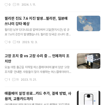
맞아요" "결제 다시 도와드리겠습니다. 쿠폰과 앱 다시 보여주시겠어요?" 나는 카운
은 제품과 퀄리티로 맞이할 준비가 되어있다. 새로운 네임
작성시간
0
11
2024. 1. 11.
터로 가서 "뭐가 잘못되었나요?" 라고 물었고, 직원은 담담하게 "아메리카노로 잘못
태그도 제법 인기를 끌고 있어, 올해 KPGA나 KLPGA 준
입력했어요" 라고 답한다. 미안하다, 죄송하다, 그런 멘트는 전혀 들리지 않았다. 다
비를 하는 분들께 소개를 해볼까 한다..
시 쿠폰을 찍고, 앱을 켜는데 시스템오류라며 앱이 작동하지 않는다. 2~3번을 해도
필리핀 진도 7.6 지진 발생...필리핀, 일본에
마찬가지였다. 스타벅스앱이 켜지지 않는 화면을 직원에게 보여줬더니 자신의 핸드
쓰나미 강타 예상
폰을 만지작거리더니 '제거는 되는데요?'라고 답하고 ..
글 내용
필리핀 남부 민다나오섬 앞바다에서 2일(현지시간) 밤 규
모 7.6의 강진이 발생했습니다. 필리핀 당국은 쓰나미 경보
를 발령했습니다. 미국 지질조사국은 현지시간 오후 10시
작성시간
0
13
2023. 12. 3.
37분에 지진이 발생했으며, 진원의 깊이는 32㎞로 파악
했습니다. 미국 태평양쓰나미경보센터(PTWC)는 필리핀
남부와 인도네시아, 팔라우, 말레이시아 일부 지역에 쓰나
고장 조치 중 vs 고장 수리 중 ... 언제까지 조
미가 몰아칠 것으로 예상했으며, 지진학자들은 쓰나미가 3
치만
일 새벽 필리핀과 일본을 강타할 것으로 예상된다고 말했
글 내용
습니다. 필리핀화산지진연구소는 쓰나미가 필리핀을 강타
오늘 아침 출근길 지하철 에스컬레이터에 붙어 있던 '고장
할 수 있으며 수 시간 동안 계속될 수 있다고 전했습니다.
조치중' 안내판. 사람들이 많이 사용하는 에스컬레이터이
바콜콜 소장은 지진 규모에 따라 1m 높이의 쓰나미가 덮칠
니 고장이 나는 건 어쩔 수 없는 일이다. 고장이 날 수도 있
작성시간
1
11
2023. 11. 21.
수도 있지만 파도는 해안과 만, 해협을 포함해 더 높을 수
고, 고장나면 고치기 전까지는 불편하더라도 걷는 게 맞다.
있다고 말했습니다. 유럽지중해지진센터(..
저 문구가 마음에 들지 않는 이유는 '고장수리중'이 아니고,
'고장조치중'이기 때문이다. ■ 고장[故障] : 기계나 기구
애플페이 설정 완료...카드 추가, 결제 방법, 사
따위가 제대로 작동하지 못하게 된 상태 ■ 조치[措置] :
용처, 교통카드까지
어떤 문제나 사태를 처리하기 위해 필요한 대책을 세움 문
글 내용
구 뜻 그대로 '기계가 제대로 작동하지 못하게 되어 필요한
아이폰에서 먼저 쌓이도록 한번도 쓰지 못했던 '지갑'앱을