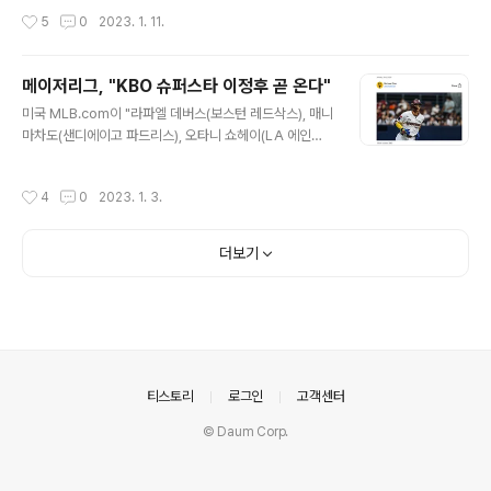
을 반영해 추산한 값입니다. 4년제 일반대 34만4296명
F컵에서도 총 6차례 정상에 오르며 최다 우승을 기록 중입
작성시간
5
0
2023. 1. 11.
등 총 51만884명인 2024학년도 대입 선발 인원은 고3
니다. 베트남은 2022 AFF 미쓰비시 일렉트릭컵 준결승
학..
에서 신태용 감독의 인도네시아를 꺾고 먼저 결승에 올랐
습니다. 남은 결승 티켓은 김판곤 감독의 말레이시아와 1차
메이저리그, "KBO 슈퍼스타 이정후 곧 온다"
전 0:1 패배 후 2차전에서 3:0으로 승리한 태국이 거머쥐
글 내용
미국 MLB.com이 "라파엘 데버스(보스턴 레드삭스), 매니
었습니다. 미쓰비시컵 4강에 한국인 감독 3명이 올라와 기
마차도(샌디에이고 파드리스), 오타니 쇼헤이(LA 에인절
대되었던 한국인 사령탑 간의 결승 대결은 무산됐지만, 직
스)가 모두 시장에 나올 수 있을 뿐만 아니라 KBO의 슈퍼
전 대회에서 태국에 우승을 넘겨줬던 박항서 감독의 설욕
스타 이정후도 합류를 앞두고 있다"라고 전하며, 이정후의
전을 기대해 봅니다. 박항서 감독은 2017년부터 베트남을
작성시간
4
0
2023. 1. 3.
메이저리그 입성에 대한 기대감을 높였습니다. MLB.com
맡아 5년 동안 동남아시아 최강으로 이끌며 이미 2018년
은 "KBO 최고의 타자 이정후는 지난 시즌 627번의 타석
이 대회에서 우승한 바 있지만..
에서 66개의 볼넷을 얻었고 삼진은 32번밖에 당하지 않았
더보기
다. 3000타석에 들어선 타자 중 가장 높은 타율을 보유하
고 있으며 힘, 컨택 능력, 선구안은 빅리그 투수들의 빠른
공에 적응하는 데 도움이 될 수 있다"고 밝혔습니다. 키움
히어로즈 측은 성명을 통해 "내부 논의 끝에 메이저리그에
서 뛰고자 하는 선수의 의사를 존중하기로 합의했다"고 밝
히며, "구단차원..
의안내
티스토리
로그인
고객센터
© Daum Corp.