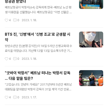
항공권 받았다
나에게 누군가 호의를 베풀고 죽었다. 그것도 집을 물려주
글 내용
는 어마어마한 호의를… • 18번 홀 … ‘그건 사고였어. 아무
베트남항공이 박항서(64) 감독에게 한국-베트남 노선 평
도 보지 못했어. 하지만 그 증거가 드러날지도 몰라. 어떻게
생 이용권을 선물했습니다. 베트남항공은 "이번 선물은 축
든 막아야해.’ • 진상 … 10년 전 살해당한 아들의 진범이
구대표팀을 이끈 박 감독이 보여준 헌신, 영광, 승리에 대한
작성시간
4
0
2023. 1. 18.
잡혔다. 그..
감사의 표시"라고 전했습니다. 박 감독과 베트남 선수단은
이날 하노이 노이바이 국제공항을 통해 귀국했고, 공항에
서 박 감독은 선수, 스태프와 일일이 악수하며 마지막 인사
BTS 진, '신병'에서 '신병 조교'로 군생활 시
를 나눴습니다. 베트남 국영방송 VTC는 "베트남축구협회
작
가 박 감독에게 감사를 전하는 행사를 열 계획이지만 구체
글 내용
적인 일정은 발표되지 않았다"고 전했습니다. 박 감독은
방탄소년단 진(본명 김석진)이 18일 5사단 신병교육대 수
"어떤 곳에서 어떤 일을 할지 고민해보겠다. 분명한 건 축
료식을 마쳤습니다. 지난해 12월 13일 입소해 5주간 기초
구와 관련된 일을 할 것"이라고 말했다. 그러면서 "베트남
군사훈련을 받은 진은 19일부터 육군 5사단 신병교육대대
작성시간
4
0
2023. 1. 18.
에서 유소년 축구와 관련된 제안들이 오고 있어 고민 중"이
조교로서 본격적인 군 생활을 시작할 예정입니다. 이로써
라고 덧붙였습니다. 많은 팬들이 베..
진은 배우 현빈, 천정명, 임시완, 유승호 등 조교로 복무한
스타들의 뒤를 이어 조교로서 현역 복무를 이어가게 됐습
"굿바이 박항서" 베트남 떠나는 박항서 감독
니다. 18일 진은 방탄소년단 공식 커뮤니티 플랫폼 위버스
... 다음 맡을 팀은?
를 통해 "재밌게 잘 생활하고 있습니다. 아미들도 항상 행
글 내용
복하시고 잘 지내세요. 군대 허가 받고 사진 한장 올려봅니
"고맙습니다. 안녕히 가세요!" 2017년부터 5년간 베트남
다"라며 세 장의 사진을 공개했습니다. 신병교육 기간 중
대표팀을 맡아왔던 박항서 감독이 31일 계약 기간 만료로
화생방 훈련, 20km 행군 등을 하며 장병들과 함께 찍은 사
베트남 대표팀을 떠납니다. 이에 베트남 매체 '라오동'은 지
작성시간
4
0
2023. 1. 17.
진이 더 캠프 육군 5사단 신병교육대대 공식 카페를 통해
난 5년간 베트남 축구대표팀을 이끌어 온 박항서 감독에게
공개돼 화제를 모았습니..
감사와 작별 인사를 전했습니다. 매체는 박 감독이 베트남