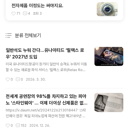
전자제품 이정도는 써야지요.
71
4
조회
3
분류 전체보기
주요 글 목록
일반석도 누워 간다…유나이티드 ‘릴랙스 로
우’ 2027년 도입
글 내용
미국 유나이티드항공이 장거리 일반석 승객도 누워서 이동
할 수 있는 새로운 좌석 서비스 ‘릴랙스 로우(Relax Ro
w)’를 도입할 예정이라고 밝혔습니다. 이 서비스는 이코노
작성시간
0
0
2026. 3. 30.
미 좌석 3개를 연결해 소파형 침대처럼 활용할 수 있도록
설계된 것이 특징입니다.릴랙스 로우는 다리 받침대를 최
대 90도까지 올려 좌석을 평평하게 만들 수 있으며, 승객
전세계 공연장의 98%를 차지하고 있는 피아
은 기내에서 편안하게 휴식이나 수면을 취할 수 있습니다.
노 ‘스타인웨이‘ … 이제 더이상 신제품은 없
이용객에게는 매트리스 패드와 담요, 베개 등 침구류가 제
글 내용
다.
공되며, 가족 단위 승객을 위한 어린이용 키트도 포함될 예
https://v.daum.net/v/20241226213018447 ‘스타
정입니다.해당 서비스는 2027년 첫선을 보인 뒤 2030년
인웨이 원조’ 독일 피아노업체 파산에 전원 해고189년 전
까지 보잉 787과 777 등 장거리용 항공기 약 200대에
통의 독일 피아노 제작업체 그로트리안 슈타인베크가 파산
작성시간
0
152
2024. 12. 26.
순차적으로 적용됩니다. 좌석은 이코노미와 프리미엄 이코
해 직원 31명이 모두 해고됐다고 독일 NDR방송이 보도했