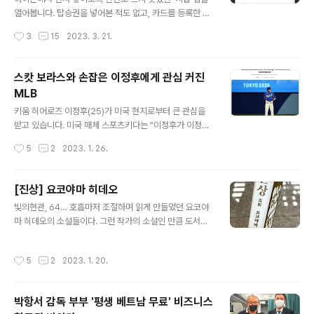
대책을 세우는 중'이라는 건데, 며칠씩 저 문구가 붙어 있었
열어봅니다. 탑승권을 넣어본 적도 없고, 카드를 등록한 적
던 경우가 많다. 고장 부분이 달라서 대책이 오래 걸릴 수도
도 없는 깨끗한 앱입니다. 지갑에 카드를 추가하기 위해 우
작성시간
3
15
2023. 3. 21.
있다. 하지만 지금까지 보아온 광경은 수리하는 동안에도
측 상단의 '+'를 눌러 봅니다. 지갑에 추가할 수 있는 카드
매번 고장조치..
를 살펴 볼까요. 현재는 현대카드의 비자, 마스터카드, 국내
전용 신용카드 및 체크카드만 가능합니다. 사용가틍한 카
스캇 보라스와 손잡은 이정후에게 관심 커진
드의 체크 카드 또는 신용 카드를 눌러봅니다. 현대카드 앱
MLB
을 받으라고 하는군요. 현대카드 앱이 있으니 열기를 누릅
글 내용
니다. 최신버전으로 업데이트하라고 해서 후다닥 업데이트
키움 히어로즈 이정후(25)가 미국 현지로부터 큰 관심을
했습니다. 앱을 업데이트하고, 약관에 동의를 합니다. 동의
받고 있습니다. 미국 매체 스포츠키다는 "이정후가 이정후
서는 어느 곳이나 마찬가지지만 그래도 한번 훑어보듯이
가 메이저리그로의 도약을 앞두고 메이저리그 초대형 계약
작성시간
5
2
2023. 1. 26.
읽어보고 동의합니다. 애플페이에 등록할 수 있는 제 카드
을 수차례 이끌어낸 '악마의 에이전트'로 불리는 스캇 보라
리스트가 나옵니다. 사용할 카드..
스와 손을 잡았다"고 보도했습니다. 보라스는 메이저리그
의 수많은 에이전트들 가운데 가장 이름이 자주 언급되는
[진상] 요코야마 히데오
인물로 '코리안 특급' 박찬호와 '코리안 몬스터' 류현진, 추
글 내용
빛의현관, 64… 호흡마저 조절하며 읽게 만들었던 요코야
신수와도 연이 깊습니다. 이정후는 2022시즌 142경기,
마 히데오의 소설들이다. 그런 작가의 소설인 만큼 도서관
타율 0.349(553타수 193안타), 23홈런 113타점, 출루
에 꽂힌 그의 이름을 보고 고민없이 집어 들었다. 소설에 수
율 0.421 장타율 0.575 OPS 0.996로 타격 5관왕(타율
록된 5개의 단편은 어느 하나 가벼운 게 없었다. 깊게 관찰
·안타·타점·출루율·장타율)에 오르며 정규 시즌 MVP와 골
작성시간
5
2
2023. 1. 20.
하고 생각하고 정제된 단어와 흐름으로 깔끔하게 전개시키
든글러브(외야수 부문)까지 차지했습니다. 스포츠키다는 2
는 그의 소설은 항상 감탄을 불러일으킨다. 진상(眞相) : 일
024년 한..
이나 사물의 참된 내용이나 형편. 내가 살아가면서 알고 있
박항서 감독 부부 '평생 베트남 무료' 비즈니스
는 게 과연 제대로 된 진상이었을까… • 타인의 집 … 힘든