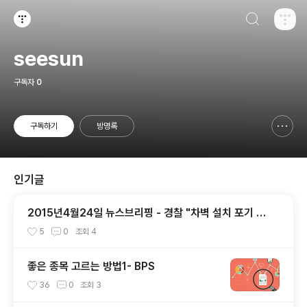
검색하기
티스토리
seesun
구독자
0
구독하기
방명록
신고하기 레이어
열기
인기글
2015년4월24일 뉴스브리핑 - 경찰 "차벽 설치 포기 못
하겠다"
5
0
조회
4
좋은 종목 고르는 방법1- BPS
36
0
조회
3