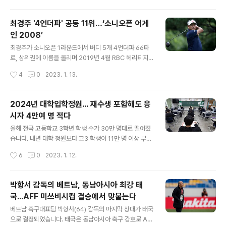
점을 획득해 페덱..
다. 방탄소년단은 지난해 6월 10일 앤솔로지 앨범 'Proo
f'(프루프) 발매를 기점으로 단체 활동 휴식기에 접어든 후,
최경주 '4언더파' 공동 11위…‘소니오픈 어게
제이홉, 진, RM까지 3명의 멤버가 솔로 프로젝트를 발표
인 2008’
했습니다. 지난해 7월 15일 제이홉의 정규1집 'Jack In T
글 내용
he Box'(잭 인 더 박스), 10월 28일 진의 싱글 'The Ast
최경주가 소니오픈 1라운드에서 버디 5개 4언더파 66타
ronaut'(디 애스트로넛), 12월 2일 RM의 정규 1집 앨범 'I
로, 상위권에 이름을 올리며 2019년 4월 RBC 헤리티지
ndigo'(인디고)까지 솔로 프로젝트를 이어가고 있습니다.
공동 10위 이후 4년 만에 PGA투어 대회 톱10 입상을 바
작성시간
4
0
2023. 1. 13.
지민은 솔로 신곡 발매에 앞서 그..
라보게 됐습니다. 최경주는 13일(한국시각) 하와이 와이알
레이컨트리클럽에서 펼쳐진 PGA투어에서 공동 11위에
오르며, 2008년 대회 우승자로서 녹슬지 않은 실력을 과
2024년 대학입학정원... 재수생 포함해도 응
시했습니다. 최경주는 "이번 대회는 주최측 특별 초청이다.
시자 4만여 명 적다
2008년 챔피언에 올랐을 때 생각에 즐겁게 라운드를 했
글 내용
다. 몇 번의 실수는 있었지만 퍼트로 잘 커버한 것 같다"고
올해 전국 고등학교 3학년 학생 수가 30만 명대로 떨어졌
덧붙였습니다. 최경주는 "10년 전만 해도 한국 선수가 거
습니다. 내년 대학 정원보다 고3 학생이 11만 명 이상 부족
의 없었는데, 지금은 많은 후배들이 왔다. 올해도 많은 선수
할 것으로 전망되면서 지방대와 전문대를 중심으로 역대급
작성시간
6
0
2023. 1. 12.
들이 세계 50위권으로 들어가지 않을까 싶다. 젊은 선수들
미달 사태가 벌어질 것이라는 우려가 나오고 있습니다. 교
응원하면서 나 역..
육부의 ‘2023∼2029년 초중고 학생 수 추계’에 따르면
올해 고3 학생은 39만8271명으로 지난해 43만1118명
박항서 감독의 베트남, 동남아시아 최강 태
보다 7.6%(3만2847명) 감소해, 1994년 대학수학능력
국...AFF 미쓰비시컵 결승에서 맞붙는다
시험 도입 이후 역대 최저치를 기록했습니다. 2019년 50
글 내용
만1616명에서 4년 만에 약 21% 급감한 고3 학생 수 추계
베트남 축구대표팀 박항서(64) 감독의 마지막 상대가 태국
는 해당 학년의 인구에 상급 학교 진학률, 학년별 진급률 등
으로 결정되었습니다. 태국은 동남아시아 축구 강호로 AF