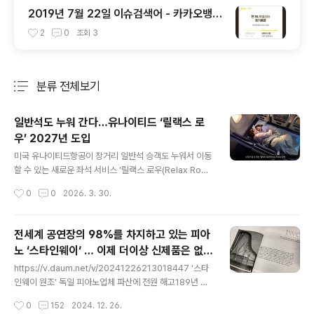
2019년 7월 22일 이슈검색어 - 카카오뱅크
이벤트 1초만에 완판
2
0
조회
3
분류 전체보기
주요 글 목록
일반석도 누워 간다…유나이티드 ‘릴랙스 로
우’ 2027년 도입
글 내용
미국 유나이티드항공이 장거리 일반석 승객도 누워서 이동
할 수 있는 새로운 좌석 서비스 ‘릴랙스 로우(Relax Ro
w)’를 도입할 예정이라고 밝혔습니다. 이 서비스는 이코노
작성시간
0
0
2026. 3. 30.
미 좌석 3개를 연결해 소파형 침대처럼 활용할 수 있도록
설계된 것이 특징입니다.릴랙스 로우는 다리 받침대를 최
대 90도까지 올려 좌석을 평평하게 만들 수 있으며, 승객
전세계 공연장의 98%를 차지하고 있는 피아
은 기내에서 편안하게 휴식이나 수면을 취할 수 있습니다.
노 ‘스타인웨이‘ … 이제 더이상 신제품은 없
이용객에게는 매트리스 패드와 담요, 베개 등 침구류가 제
글 내용
다.
공되며, 가족 단위 승객을 위한 어린이용 키트도 포함될 예
https://v.daum.net/v/20241226213018447 ‘스타
정입니다.해당 서비스는 2027년 첫선을 보인 뒤 2030년
인웨이 원조’ 독일 피아노업체 파산에 전원 해고189년 전
까지 보잉 787과 777 등 장거리용 항공기 약 200대에
통의 독일 피아노 제작업체 그로트리안 슈타인베크가 파산
작성시간
0
152
2024. 12. 26.
순차적으로 적용됩니다. 좌석은 이코노미와 프리미엄 이코
해 직원 31명이 모두 해고됐다고 독일 NDR방송이 보도했