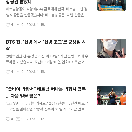
항공권 받았다
나에게 누군가 호의를 베풀고 죽었다. 그것도 집을 물려주
글 내용
는 어마어마한 호의를… • 18번 홀 … ‘그건 사고였어. 아무
베트남항공이 박항서(64) 감독에게 한국-베트남 노선 평
도 보지 못했어. 하지만 그 증거가 드러날지도 몰라. 어떻게
생 이용권을 선물했습니다. 베트남항공은 "이번 선물은 축
든 막아야해.’ • 진상 … 10년 전 살해당한 아들의 진범이
구대표팀을 이끈 박 감독이 보여준 헌신, 영광, 승리에 대한
작성시간
4
0
2023. 1. 18.
잡혔다. 그..
감사의 표시"라고 전했습니다. 박 감독과 베트남 선수단은
이날 하노이 노이바이 국제공항을 통해 귀국했고, 공항에
서 박 감독은 선수, 스태프와 일일이 악수하며 마지막 인사
BTS 진, '신병'에서 '신병 조교'로 군생활 시
를 나눴습니다. 베트남 국영방송 VTC는 "베트남축구협회
작
가 박 감독에게 감사를 전하는 행사를 열 계획이지만 구체
글 내용
적인 일정은 발표되지 않았다"고 전했습니다. 박 감독은
방탄소년단 진(본명 김석진)이 18일 5사단 신병교육대 수
"어떤 곳에서 어떤 일을 할지 고민해보겠다. 분명한 건 축
료식을 마쳤습니다. 지난해 12월 13일 입소해 5주간 기초
구와 관련된 일을 할 것"이라고 말했다. 그러면서 "베트남
군사훈련을 받은 진은 19일부터 육군 5사단 신병교육대대
작성시간
4
0
2023. 1. 18.
에서 유소년 축구와 관련된 제안들이 오고 있어 고민 중"이
조교로서 본격적인 군 생활을 시작할 예정입니다. 이로써
라고 덧붙였습니다. 많은 팬들이 베..
진은 배우 현빈, 천정명, 임시완, 유승호 등 조교로 복무한
스타들의 뒤를 이어 조교로서 현역 복무를 이어가게 됐습
"굿바이 박항서" 베트남 떠나는 박항서 감독
니다. 18일 진은 방탄소년단 공식 커뮤니티 플랫폼 위버스
... 다음 맡을 팀은?
를 통해 "재밌게 잘 생활하고 있습니다. 아미들도 항상 행
글 내용
복하시고 잘 지내세요. 군대 허가 받고 사진 한장 올려봅니
"고맙습니다. 안녕히 가세요!" 2017년부터 5년간 베트남
다"라며 세 장의 사진을 공개했습니다. 신병교육 기간 중
대표팀을 맡아왔던 박항서 감독이 31일 계약 기간 만료로
화생방 훈련, 20km 행군 등을 하며 장병들과 함께 찍은 사
베트남 대표팀을 떠납니다. 이에 베트남 매체 '라오동'은 지
작성시간
4
0
2023. 1. 17.
진이 더 캠프 육군 5사단 신병교육대대 공식 카페를 통해
난 5년간 베트남 축구대표팀을 이끌어 온 박항서 감독에게
공개돼 화제를 모았습니..
감사와 작별 인사를 전했습니다. 매체는 박 감독이 베트남