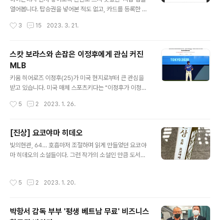
대책을 세우는 중'이라는 건데, 며칠씩 저 문구가 붙어 있었
열어봅니다. 탑승권을 넣어본 적도 없고, 카드를 등록한 적
던 경우가 많다. 고장 부분이 달라서 대책이 오래 걸릴 수도
도 없는 깨끗한 앱입니다. 지갑에 카드를 추가하기 위해 우
작성시간
3
15
2023. 3. 21.
있다. 하지만 지금까지 보아온 광경은 수리하는 동안에도
측 상단의 '+'를 눌러 봅니다. 지갑에 추가할 수 있는 카드
매번 고장조치..
를 살펴 볼까요. 현재는 현대카드의 비자, 마스터카드, 국내
전용 신용카드 및 체크카드만 가능합니다. 사용가틍한 카
스캇 보라스와 손잡은 이정후에게 관심 커진
드의 체크 카드 또는 신용 카드를 눌러봅니다. 현대카드 앱
MLB
을 받으라고 하는군요. 현대카드 앱이 있으니 열기를 누릅
글 내용
니다. 최신버전으로 업데이트하라고 해서 후다닥 업데이트
키움 히어로즈 이정후(25)가 미국 현지로부터 큰 관심을
했습니다. 앱을 업데이트하고, 약관에 동의를 합니다. 동의
받고 있습니다. 미국 매체 스포츠키다는 "이정후가 이정후
서는 어느 곳이나 마찬가지지만 그래도 한번 훑어보듯이
가 메이저리그로의 도약을 앞두고 메이저리그 초대형 계약
작성시간
5
2
2023. 1. 26.
읽어보고 동의합니다. 애플페이에 등록할 수 있는 제 카드
을 수차례 이끌어낸 '악마의 에이전트'로 불리는 스캇 보라
리스트가 나옵니다. 사용할 카드..
스와 손을 잡았다"고 보도했습니다. 보라스는 메이저리그
의 수많은 에이전트들 가운데 가장 이름이 자주 언급되는
[진상] 요코야마 히데오
인물로 '코리안 특급' 박찬호와 '코리안 몬스터' 류현진, 추
글 내용
빛의현관, 64… 호흡마저 조절하며 읽게 만들었던 요코야
신수와도 연이 깊습니다. 이정후는 2022시즌 142경기,
마 히데오의 소설들이다. 그런 작가의 소설인 만큼 도서관
타율 0.349(553타수 193안타), 23홈런 113타점, 출루
에 꽂힌 그의 이름을 보고 고민없이 집어 들었다. 소설에 수
율 0.421 장타율 0.575 OPS 0.996로 타격 5관왕(타율
록된 5개의 단편은 어느 하나 가벼운 게 없었다. 깊게 관찰
·안타·타점·출루율·장타율)에 오르며 정규 시즌 MVP와 골
작성시간
5
2
2023. 1. 20.
하고 생각하고 정제된 단어와 흐름으로 깔끔하게 전개시키
든글러브(외야수 부문)까지 차지했습니다. 스포츠키다는 2
는 그의 소설은 항상 감탄을 불러일으킨다. 진상(眞相) : 일
024년 한..
이나 사물의 참된 내용이나 형편. 내가 살아가면서 알고 있
박항서 감독 부부 '평생 베트남 무료' 비즈니스
는 게 과연 제대로 된 진상이었을까… • 타인의 집 … 힘든