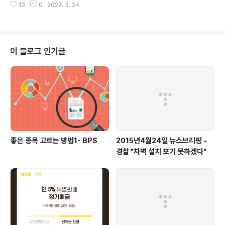
흔적을 확인했다"며, "해상자위대 P-3C 초계기와 F-15
13
0
2022. 3. 24.
측은 당초 청와대 벙커는 공개 범위에서 제외한다는 방침
전투기를 발진시켜 피해정..
이었지만 안보 상황이 발생할 경우 국가지휘통신차량에 탑
승해 NSC를 화상으로 주재하는 방향으로 바뀌었습니다.
청와대 이전 TF 관계자는 "윤 당선인이 '5월10일부로 청
와대를 개방해 국민의 품으로 돌려주기로 했는데, 단 한 톨
이 블로그 인기글
도 남기지 말고 전면 개방을 해드리자'라고 해서 위기관리
센터도 다 공개하기로 했다"고 밝혔습니다. 그는 이어 "차
량을 통의동에 배치하고 활용하면, 국방부까지 굳이 안 가
도 차량 내에 국가지휘망과 재난안전관리망이 있다"며 "위
기대응에서 자칫 잘못하면 골든타임을 놓칠 수 있는..
좋은 종목 고르는 방법1- BPS
2015년4월24일 뉴스브리핑 -
경찰 "차벽 설치 포기 못하겠다"