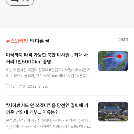
구독하기
더보기
뉴스브리핑
의 다른 글
미국까지 타격 가능한 북한 미사일... 최대 사
거리 1만5000km 증명
글 내용
이번에 발사된 북한의 신형대륙간탄도미사일(ICBM)은 거
의 수직으로 올라가, 고도 6200km에서 1시간 10분동안
1080km를 날아 일본의 배타적경제수역(EEZ) 안에 낙하
12
0
2022. 3. 25.
된 것으로 밝혀졌습니다. 일본 등 주변국 영공 침범을 피하
기 위해 고각 발사를 시도한 것으로 보입니다. 정상 각도로
발사할 경우 미국 본토까지 타격할 수 있는 1만5000㎞
"지하벙커도 안 쓰겠다" 윤 당선인 결벽에 가
의 최대 사거리에 이를 것으로 전문가들은 보고 있습니다.
북한의 미사일의 낙하 흔적은 일본 아오모리현 근해 상공
까운 청와대 거부... 이유는?
글 내용
에서 포착됐습니다. 북한은 조선중앙통신 25일자 보도를
윤석열 당선인이 위기시 청와대 국가위기관리센터(지하벙
통해 ‘화성-17형’ 시험발사가 단행됐다고 공식 확인했습니
커)가 아닌 이동식 국가지휘통신차량(국가지도통신차량)
다. 일본 방위성은 “북한이 발사한 탄도미사일로 추정되는
을 이용할 방침인 것으로 24일 확인됐습니다. 윤 당선인