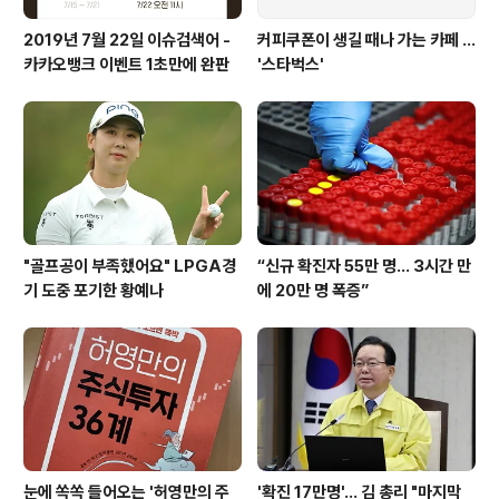
2019년 7월 22일 이슈검색어 -
커피쿠폰이 생길 때나 가는 카페 ...
카카오뱅크 이벤트 1초만에 완판
'스타벅스'
"골프공이 부족했어요" LPGA경
“신규 확진자 55만 명… 3시간 만
기 도중 포기한 황예나
에 20만 명 폭증”
눈에 쏙쏙 들어오는 '허영만의 주
'확진 17만명'... 김 총리 "마지막