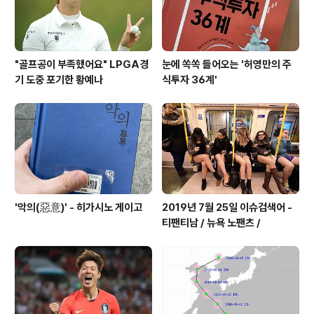
러시아 전투 병력 외에도 지원 병력..
"골프공이 부족했어요" LPGA경
눈에 쏙쏙 들어오는 '허영만의 주
기 도중 포기한 황예나
식투자 36계'
'악의(惡意)' - 히가시노 게이고
2019년 7월 25일 이슈검색어 -
티팬티남 / 뉴욕 노팬츠 /