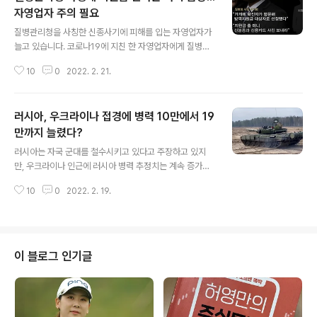
자영업자 주의 필요
글 내용
질병관리청을 사칭한 신종사기에 피해를 입는 자영업자가
늘고 있습니다. 코로나19에 지친 한 자영업자에게 질병관
리청 역학조사관이라는 사람의 전화가 왔습니다. 전화내용
10
0
2022. 2. 21.
은 "가게에 확진자가 방문해 방역지원금 대상자로 선정됐
다"며 "지원금을 줄 테니 신분증과 신용카드 사진을 보내
라"는 것이었습니다. 하지만 자영업자가 사진을 보내고, 역
러시아, 우크라이나 접경에 병력 10만에서 19
학조사관이라는 사람이 보내준 질병관리청 사이트 주소를
누르자 휴대전화 안에 보관 중이던 계좌번호 정보가 털렸
만까지 늘렸다?
글 내용
고, 해외에서 수백만 원이 인출됐습니다. 경찰은 정부 지원
러시아는 자국 군대를 철수시키고 있다고 주장하고 있지
금을 빌미로 신분증 사본 등 개인정보를 요구하면 일단 금
만, 우크라이나 인근에 러시아 병력 추정치는 계속 증가하
융사기일 가능성을 의심해봐야 한다며 주의를 당부했습니
고 있다고 영국 BBC방송이 보도했습니다. 유럽안보협력
다. 또 신원을 알기 어려운 상대방으로부터 인터넷 주소가
10
0
2022. 2. 19.
기구(OSCE) 주재 미국 대사 마이클 카펜터는 OSCE 회의
포함된 문자를 받는다면 절대로 접속하지 말고 바로 삭제..
에서 "지난달 30일 약 10만명과 비교해, 러시아가 우크라
이나 접경에 16만9천∼19만명을 집결해둔 것으로 평가한
다"며 "이는 제2차 세계대전 이후 유럽에서 가장 중요한 군
사적 동원"이라고 우려했습니다. 한편 유엔 주재 러시아 부
이 블로그 인기글
대사인 드미트리 폴란스키는 이날 BBC방송에 "(러시아군
배치 병력에 관한)모든 추정은 서방 동료들의 머릿속에서
일어나고 있는 것"이라며 "영국과 미국 정보기관으로부터
나온 이 같은 수치를 믿지 않는다"고 밝혔습니다. 서방은