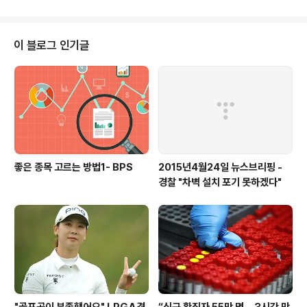
정부군 공보관은 공격 사실을 부인하면서 “우리 진지들이
122㎜ 포 등의 금지된 무기 공격을 받았지만, 정부군은
대응 공격을 하지 않았다”고 주장했습니다. 우크라이나 동
이 블로그 인기글
부 돈바스 지역의 친러시아 분리주의 세력은, 2014년 러
시아가 우크라이나에 속했던 크림반도를 병합하자 ‘도네츠
크인민공화국’과 ‘루간스크인민공화국’ 수립을 선포하고
무장 독립 투쟁을 벌이고 있습니다. 국제사회는 물론 러시
아도 아직 두 공화국의 독립을 인정하지 않고 있..
좋은 종목 고르는 방법1- BPS
2015년4월24일 뉴스브리핑 -
경찰 "차벽 설치 포기 못하겠다"
"골프공이 부족했어요" LPGA경
“신규 확진자 55만 명… 3시간 만