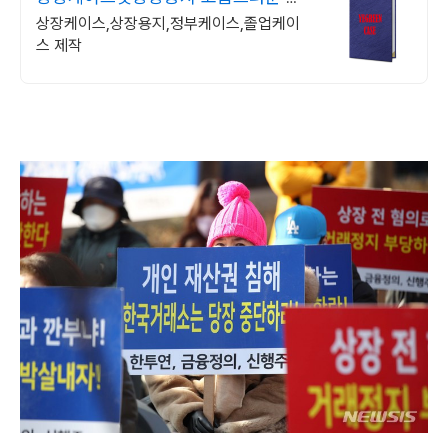
별화된 디자인
상장케이스,상장용지,정부케이스,졸업케이
스 제작