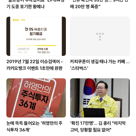
기 도중 포기한 황예나
에 20만 명 폭증”
2019년 7월 22일 이슈검색어 -
커피쿠폰이 생길 때나 가는 카페 ...
카카오뱅크 이벤트 1초만에 완판
'스타벅스'
눈에 쏙쏙 들어오는 '허영만의 주
'확진 17만명'... 김 총리 "마지막
식투자 36계'
고비, 당황할 필요 없어"