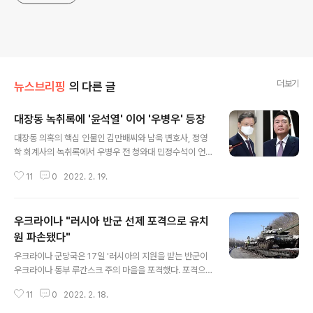
더보기
뉴스브리핑
의 다른 글
대장동 녹취록에 '윤석열' 이어 '우병우' 등장
글 내용
대장동 의혹의 핵심 인물인 김만배씨와 남욱 변호사, 정영
학 회계사의 녹취록에서 우병우 전 청와대 민정수석이 언
급됐다고 한겨레 신문이 보도했습니다. 남 변호사는 2014
11
0
2022. 2. 19.
년 6월 27일자 녹취록에서 "지금 저기가 검찰 위에서 청와
대에서 오더(주문) 떨어졌대요. 이재명(당시 성남시장)을
잡으라고"라고 언급하고, 같은 해 7월28일자 녹취록에선
우크라이나 "러시아 반군 선제 포격으로 유치
"우병우 민정비서관으로 있잖아요"라고 언급했습니다. 이
시기는 이재명 후보가 대장동 공공개발 공약을 내걸고 성
원 파손됐다"
글 내용
남시장 재선에 성공한 직후로, 당시 박근혜 정부에 밉보여
우크라이나 군당국은 17일 '러시아의 지원을 받는 반군이
끊임없는 방해와 탄압을 받았는데 그 중심에 박근혜 정권
우크라이나 동부 루간스크 주의 마을을 포격했다. 포격으
실세였던 우병우 민정비서관이 있었다는 것입니다. 민주당
로 인해 유치원 건물 등이 파손됐으나 인명피해는 없다'고
은 "녹취록에 등장하는 곽상도, 박영수, 윤석열, 우병우 모
11
0
2022. 2. 18.
발표했습니다. 러시아 매체들은 우크라이나 군이 먼저 공
두 검사 출신으로, 검찰과 화천대유의 ..
격했다고 주장했는데, 이를 반박한 것입니다. 우크라이나