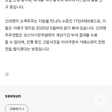
상을 진행 중이며, 흑색종 역시 중국계 제약사 리스팜과 공동 연
구 중입니다.
신라젠의 소액주주는 지분율 92.6% 수준인 17만4186명으로, 이
들은 거래가 정지된 2020년 5월부터 발이 묶여 있습니다. 신라젠
주주연합은 코스닥시장위원회의 개선기간 부여 결과를 수용
할 수 없다며, 진행 중인 고발사건을 이어가면서 거래소와의 전면
전을 벌이겠다는 방침입니다.
(새창열림)
로그 정보
seesun
구독하기