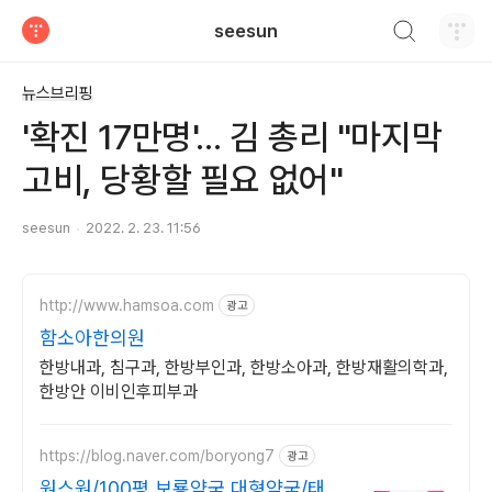
검색하기
seesun
티스토리
뉴스브리핑
'확진 17만명'... 김 총리 "마지막
고비, 당황할 필요 없어"
seesun
2022. 2. 23. 11:56
http://www.hamsoa.com
광고
함소아한의원
한방내과, 침구과, 한방부인과, 한방소아과, 한방재활의학과,
한방안 이비인후피부과
https://blog.naver.com/boryong7
광고
원스원/100평 보룡약국 대형약국/태릉