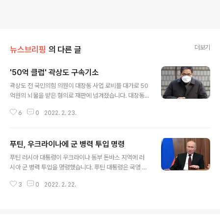
더보기
뉴스브리핑
의 다른 글
'50억 클럽' 곽상도 구속기소
글 내용
곽상도 전 국민의힘 의원이 대장동 사업 로비를 대가로 50
억원의 뇌물을 받은 혐의로 재판에 넘겨졌습니다. 대장동
'50억 클럽' 인사 중 첫 구속기소입니다. 검찰은 화천대유
6
0
2022. 2. 23.
대주주 김만배가 하나은행을 경쟁 컨소시엄에 뺏기지 않기
위해 곽 전 의원에게 영향력을 행사해줄 것을 청탁했고, 곽
전 의원이 이를 이행하고 대가를 받은 것으로 보고 있습니
푸틴, 우크라이나에 군 병력 투입 명령
다. 곽 전 의원에게 적용된 혐의는 특경법위반(알선수재, 뇌
글 내용
물), 정치자금법 위반입니다. 곽 전 의원의 아들을 통해 뇌
푸틴 러시아 대통령이 우크라이나 동부 돈바스 지역에 러
물 공여 혐의를 받고 있는 김만배씨도 뇌물공여와 횡령죄
시아 군 병력 투입을 명령했습니다. 푸틴 대통령은 국영 T
를 적용, 추가 기소됐습니다. 곽 전 의원 측은 "상상과 추
V로 방영된 대국민 담화를 통해 "민스크 평화협정을 이행
측"에 따른 결정이라고 반발했습니다. 곽 의원 측 변호인은
3
0
2022. 2. 22.
하지 않겠다 선언한 우크라이나 정부가 돈바스에서 전격전
"검찰은 알선 상대방인 하나은행 간부가 누구인지 특정하
을 벌이려 시도하고 있다"는 이유로 파병을 결정했다고 설
지 못했고, 뇌물도 국회의..
명했습니다. 이어 "우크라이나는 꼭두각시 정권이 들어선
미국의 식민지"라며, 핵포기 방침을 재고할 수 있다는 우크