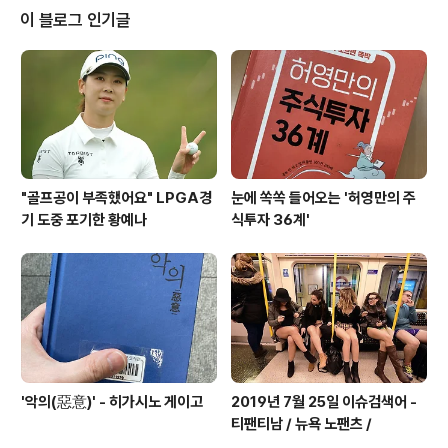
라이나 측의 발언과 관련해 "빈말이 아닐 것으로 보며, 이
이 블로그 인기글
를 좌시하지 않을 것"이라 강력 경고했습니다. 문재인 대통
령은 국가안전보장회의(NSC)와 대외경제안보전략회의를
주재하며 우크라이나 사태에 대한 대책 마련에 즉각 나서
며, 관계부처는 우리의 안보와 교민 안전 보호, 경제에 미치
는 영향을 면밀히 점검해 신속하고 철저하게 ..
"골프공이 부족했어요" LPGA경
눈에 쏙쏙 들어오는 '허영만의 주
기 도중 포기한 황예나
식투자 36계'
'악의(惡意)' - 히가시노 게이고
2019년 7월 25일 이슈검색어 -
티팬티남 / 뉴욕 노팬츠 /