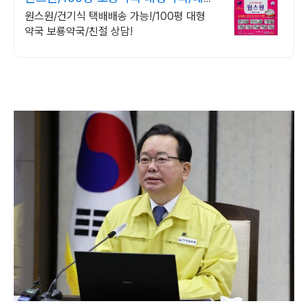
입구,육사 근처
원스원/건기식 택배배송 가능!/100평 대형
약국 보룡약국/친절 상담!