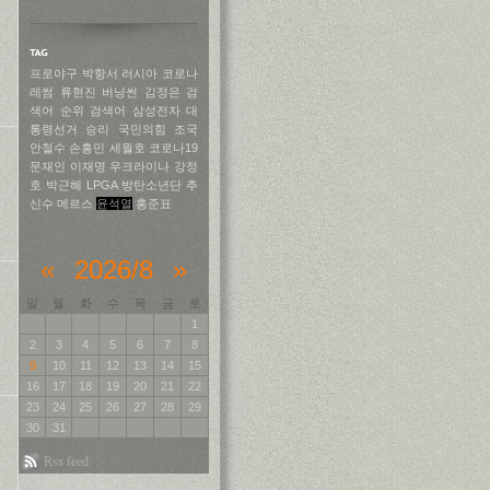
프로야구
박항서
러시아
코로나
레썸
류현진
버닝썬
김정은
검
색어 순위
검색어
삼성전자
대
통령선거
승리
국민의힘
조국
안철수
손흥민
세월호
코로나19
문재인
이재명
우크라이나
강정
호
박근혜
LPGA
방탄소년단
추
신수
메르스
윤석열
홍준표
«
2026/8
»
일
월
화
수
목
금
토
1
2
3
4
5
6
7
8
9
10
11
12
13
14
15
16
17
18
19
20
21
22
23
24
25
26
27
28
29
30
31
Rss feed