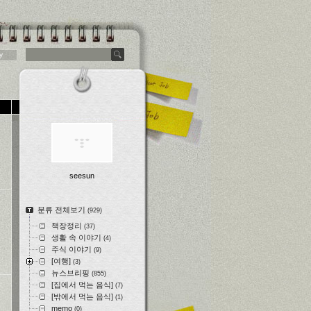
y
seesun
분류 전체보기
(929)
책장정리
(37)
생활 속 이야기
(4)
주식 이야기
(9)
[여행]
(3)
뉴스브리핑
(855)
[집에서 먹는 음식]
(7)
[밖에서 먹는 음식]
(1)
memo
(0)