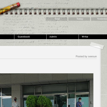
Total
Today
Yesterda
Posted by
seesun