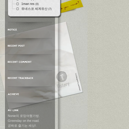
1man res
(0)
유네스코 세계유산
(7)
Nonie의 로망여행가방.
Greenday on the road.
공짜로 즐기는 세상!.