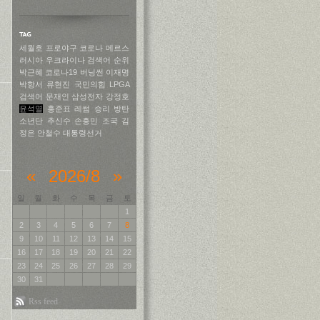
세월호
프로야구
코로나
메르스
러시아
우크라이나
검색어 순위
박근혜
코로나19
버닝썬
이재명
박항서
류현진
국민의힘
LPGA
검색어
문재인
삼성전자
강정호
윤석열
홍준표
레썸
승리
방탄
소년단
추신수
손흥민
조국
김
정은
안철수
대통령선거
«
2026/8
»
일
월
화
수
목
금
토
1
2
3
4
5
6
7
8
9
10
11
12
13
14
15
16
17
18
19
20
21
22
23
24
25
26
27
28
29
30
31
Rss feed