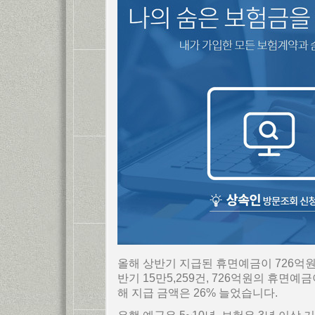
올해 상반기 지급된 휴면예금이 726억원
반기 15만5,259건, 726억원의 휴
해 지급 금액은 26% 늘었습니다.