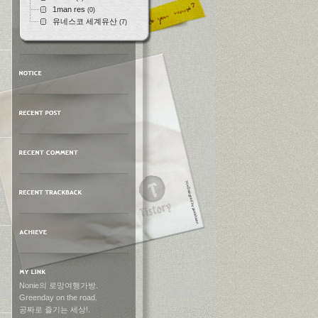
1man res
(0)
유네스코 세계유산
(7)
Nonie의 로망여행가방.
Greenday on the road.
공짜로 즐기는 세상!.