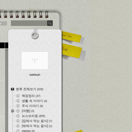
y
seesun
분류 전체보기
(929)
책장정리
(37)
생활 속 이야기
(4)
주식 이야기
(9)
[여행]
(3)
뉴스브리핑
(855)
[집에서 먹는 음식]
(7)
[밖에서 먹는 음식]
(1)
memo
(0)