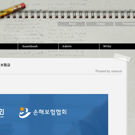
Total
Today
Yesterda
면 보험금
Posted by
seesun