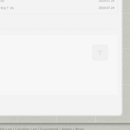
2019.07.25
(0)
연죄는?
2019.07.24
(0)
dia Log
|
Location Log
|
Guestbook
|
Admin
|
Write